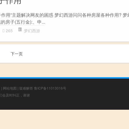
作用”主题解决网友的困惑 梦幻西游问问各种房屋各种作用? 梦
房子(五行金):、申...
265
梦幻西游
下一页
章
|
网站地图
|
疑难解答
鲁ICP备11013016号
，我们会及时纠正，谢谢