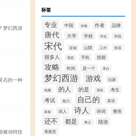
标签
专业
作者
中国
品牌
价格
 梦幻西游
唐代
大学
学校
学院
学生
宋代
山阴
宣城
工作
形容
很多人
技能
手机
我是
攻略
时间
是一个
李白
梦幻西游
游戏
灵石的一种
玩家
的人
的是
考生
系统
电脑
自己的
考试
英语
能力
诗人
诗词
词人
费用
装备
还不
都是
陆游
释义
游被动特技
黄庭坚