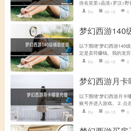
排名笑里>晶清>罗汉>野兽>
lhx
06-15
0
梦幻西游140
以下围绕“梦幻西游140
定是卖符赚钱。我的龙宫摆
lhx
06-15
0
梦幻西游月卡
以下围绕“梦幻西游月卡哪
账号并进入游戏。 2. 点击
lhx
06-15
0
梦幻西游买房