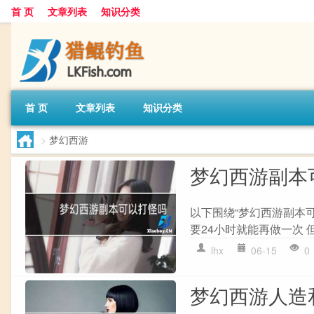
首 页
文章列表
知识分类
首 页
文章列表
知识分类
>
梦幻西游
梦幻西游副本
以下围绕“梦幻西游副本
要24小时就能再做一次 但
lhx
06-15
0
梦幻西游人造