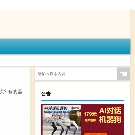
☚
? 有的需
公告