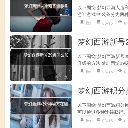
以下围绕“梦幻西游人造
游》游戏中,装备分为两种
lhx
06-15
0
梦幻西游新号
以下围绕“梦幻西游新号29
升级的方法 梦幻西游29级
lhx
06-15
0
梦幻西游积分
以下围绕“梦幻西游积分
可以通过多种途径获得。首
lhx
06-15
0