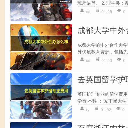
班牙语等。 2. 理学类
cd
01-05
0
成都大学中外
成都大学的中外合作办学
外优质教育资源，包括先
cd
01-03
0
去英国留学护
英国护理专业的留学费用
学费 本科 ： 爱丁堡大学：2
ry
01-02
0
百度浙江农林