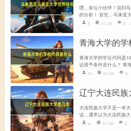
嘿，各位小伙伴！说到马
的分析！ 首先，马来亚大学
ll
01-25
0
青海大学的学
青海大学的学位代码是10
证授予条件是什么？ 青
rh
01-09
0
辽宁大连民族
大连民族大学不是一本大
说，通常认为大连民族大
ln
01-09
0