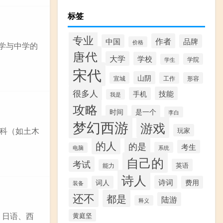
标签
专业
作者
中国
品牌
价格
大学与中学的
唐代
大学
学校
学院
学生
宋代
山阴
宣城
工作
形容
很多人
技能
手机
我是
攻略
时间
是一个
李白
梦幻西游
游戏
科（如土木
玩家
的人
的是
考生
系统
电脑
自己的
考试
英语
能力
诗人
诗词
词人
费用
装备
还不
都是
陆游
释义
、日语、西
黄庭坚