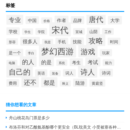
标签
唐代
专业
作者
大学
中国
品牌
价格
宋代
学校
山阴
学院
宣城
工作
学生
攻略
很多人
技能
手机
时间
形容
我是
梦幻西游
游戏
是一个
玩家
李白
的人
的是
考试
考生
能力
系统
电脑
自己的
诗人
诗词
词人
英语
装备
还不
都是
陆游
费用
黄庭坚
释义
猜你想看的文章
舟山桃花岛门票是多少
布洛芬和对乙酰氨基酚哪个更安全（BL耽美文 小受被塞各种东西 小攻爱吃醋）