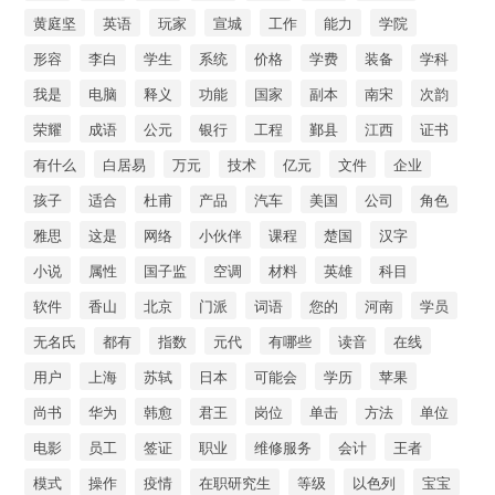
黄庭坚
英语
玩家
宣城
工作
能力
学院
形容
李白
学生
系统
价格
学费
装备
学科
我是
电脑
释义
功能
国家
副本
南宋
次韵
荣耀
成语
公元
银行
工程
鄞县
江西
证书
有什么
白居易
万元
技术
亿元
文件
企业
孩子
适合
杜甫
产品
汽车
美国
公司
角色
雅思
这是
网络
小伙伴
课程
楚国
汉字
小说
属性
国子监
空调
材料
英雄
科目
软件
香山
北京
门派
词语
您的
河南
学员
无名氏
都有
指数
元代
有哪些
读音
在线
用户
上海
苏轼
日本
可能会
学历
苹果
尚书
华为
韩愈
君王
岗位
单击
方法
单位
电影
员工
签证
职业
维修服务
会计
王者
模式
操作
疫情
在职研究生
等级
以色列
宝宝