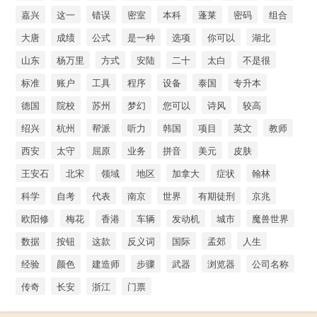
嘉兴
这一
错误
密室
本科
蓬莱
密码
组合
大唐
成绩
公式
是一种
选项
你可以
湖北
山东
杨万里
方式
安陆
二十
太白
不是很
标准
账户
工具
程序
设备
泰国
专升本
德国
院校
苏州
梦幻
您可以
诗风
较高
绍兴
杭州
帮派
听力
韩国
项目
英文
教师
西安
太守
屈原
业务
拼音
美元
皮肤
王安石
北宋
领域
地区
加拿大
症状
翰林
科学
自考
代表
南京
世界
有期徒刑
京兆
欧阳修
梅花
香港
车辆
发动机
城市
魔兽世界
数据
按钮
这款
反义词
国际
孟郊
人生
经验
颜色
建造师
步骤
武器
浏览器
公司名称
传奇
长安
浙江
门票