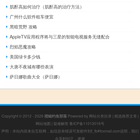
肌酐高如何治疗（肌酐高的治疗方法）
广州什么软件租车便宜
黑暗荒野 攻略
AppleTV应用程序将与三星的智能电视服务无缝配合
烈焰恶魔攻略
美国绿卡多少钱
大唐不夜城有哪些表演
萨日娜歌曲大全（萨日娜）
Copyright © 2012 - 2026
猎鲲钓鱼部落
Powered by
网站分类目录
|
精选推荐文章
|
网站地图
|
疑难解答
鲁ICP备11013016号
声明：本站内容来自互联网，如信息有错误可发邮件到f_fb#foxmail.com说明，我们
会及时纠正，谢谢