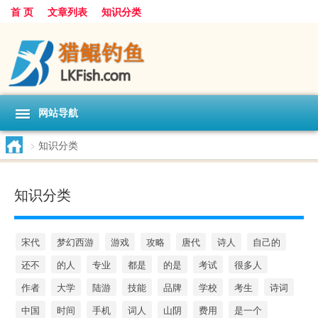
首 页
文章列表
知识分类
网站导航
>
知识分类
知识分类
宋代
梦幻西游
游戏
攻略
唐代
诗人
自己的
还不
的人
专业
都是
的是
考试
很多人
作者
大学
陆游
技能
品牌
学校
考生
诗词
中国
时间
手机
词人
山阴
费用
是一个