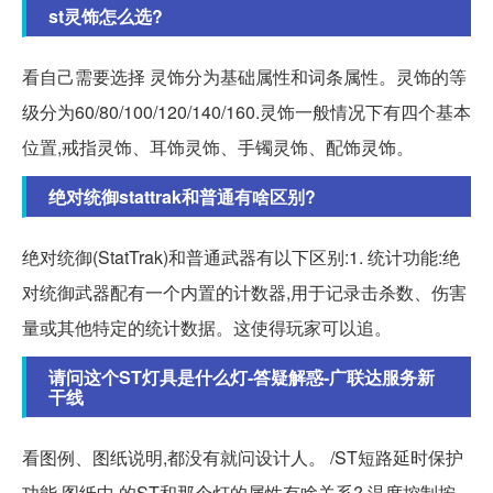
st灵饰怎么选?
看自己需要选择 灵饰分为基础属性和词条属性。灵饰的等
级分为60/80/100/120/140/160.灵饰一般情况下有四个基本
位置,戒指灵饰、耳饰灵饰、手镯灵饰、配饰灵饰。
绝对统御stattrak和普通有啥区别?
绝对统御(StatTrak)和普通武器有以下区别:1. 统计功能:绝
对统御武器配有一个内置的计数器,用于记录击杀数、伤害
量或其他特定的统计数据。这使得玩家可以追。
请问这个ST灯具是什么灯-答疑解惑-广联达服务新
干线
看图例、图纸说明,都没有就问设计人。 /ST短路延时保护
功能,图纸中 的ST和那个灯的属性有啥关系? 温度控制按