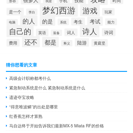
很多人
技能
手机
时间
形容
我是
梦幻西游
游戏
是一个
玩家
李白
的人
的是
考试
考生
能力
系统
电脑
自己的
诗人
诗词
词人
英语
装备
还不
都是
陆游
费用
黄庭坚
释义
猜你想看的文章
高级会计职称都考什么
紧急制动系统是什么 紧急制动系统是什么
遗迹夺宝攻略
“得意唯波鳞”的出处是哪里
红香蕉怎样才算熟
马自达终于开始告诉我们最新MX-5 Miata RF的价格