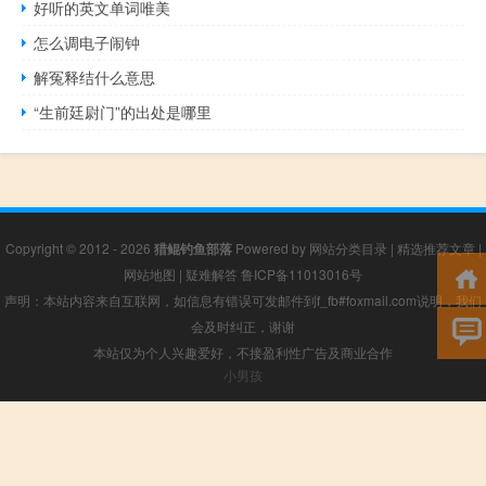
好听的英文单词唯美
怎么调电子闹钟
解冤释结什么意思
“生前廷尉门”的出处是哪里
Copyright © 2012 - 2026
猎鲲钓鱼部落
Powered by
网站分类目录
|
精选推荐文章
|
网站地图
|
疑难解答
鲁ICP备11013016号
声明：本站内容来自互联网，如信息有错误可发邮件到f_fb#foxmail.com说明，我们
会及时纠正，谢谢
本站仅为个人兴趣爱好，不接盈利性广告及商业合作
小男孩