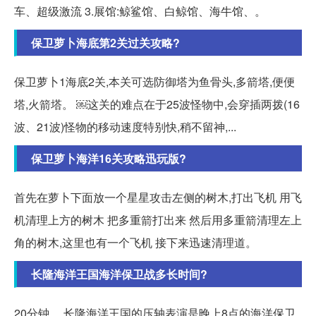
车、超级激流 3.展馆:鲸鲨馆、白鲸馆、海牛馆、。
保卫萝卜海底第2关过关攻略?
保卫萝卜1海底2关,本关可选防御塔为鱼骨头,多箭塔,便便
塔,火箭塔。 ￼这关的难点在于25波怪物中,会穿插两拨(16
波、21波)怪物的移动速度特别快,稍不留神,...
保卫萝卜海洋16关攻略迅玩版?
首先在萝卜下面放一个星星攻击左侧的树木,打出飞机 用飞
机清理上方的树木 把多重箭打出来 然后用多重箭清理左上
角的树木,这里也有一个飞机 接下来迅速清理道。
长隆海洋王国海洋保卫战多长时间?
20分钟。 长隆海洋王国的压轴表演是晚上8点的海洋保卫