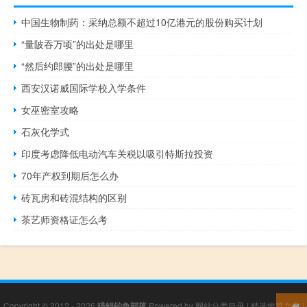
中国生物制药：采纳总额不超过10亿港元的股份购买计划
“量陂吞万顷”的出处是哪里
“然后约郎腰”的出处是哪里
西安汉诺威国际学校入学条件
女巫密室攻略
石灰化学式
印度考虑降低电动汽车关税以吸引特斯拉投资
70年产权到期后怎么办
砖瓦房和砖混结构的区别
茶艺师资格证怎么考
Copyright © 2012 - 2026
猎鲲钓鱼部落
Powered by
网站分类目录
|
精选推荐文章
|