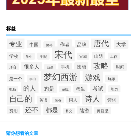
标签
唐代
专业
作者
大学
中国
品牌
价格
宋代
学校
山阴
学院
宣城
工作
学生
攻略
很多人
技能
手机
时间
形容
我是
梦幻西游
游戏
是一个
玩家
李白
的人
的是
考试
考生
能力
系统
电脑
自己的
诗人
诗词
词人
英语
装备
还不
都是
陆游
费用
黄庭坚
释义
猜你想看的文章