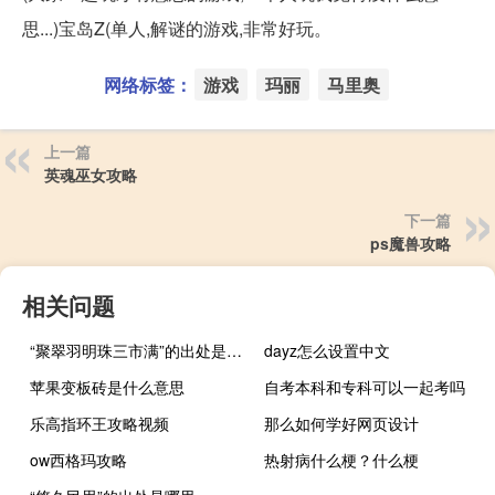
思...)宝岛Z(单人,解谜的游戏,非常好玩。
网络标签：
游戏
玛丽
马里奥
上一篇
英魂巫女攻略
下一篇
ps魔兽攻略
相关问题
“聚翠羽明珠三市满”的出处是哪里
dayz怎么设置中文
苹果变板砖是什么意思
自考本科和专科可以一起考吗
乐高指环王攻略视频
那么如何学好网页设计
ow西格玛攻略
热射病什么梗？什么梗