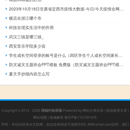
2023年10月18日甘肃省定西市疫情大数据-今日/今天疫情全网搜索最新实时消息动态情况通知播报
横店在浙江哪个市
科技在现实生活中的作用
武汉三镇是哪三镇_
西安音乐学院多少亩
学生成长空间登录的账号是什么（闵区学生个人成长空间家长帐号和密码怎么写）
防灾减灾主题班会PPT模板 免费版（防灾减灾主题班会PPT模板 免费版功能简介）
夏天手抄报内容怎么写
Copyright © 2012 - 2026
猎鲲钓鱼部落
Powered by
网站分类目录
|
精选推荐文章
|
网站地图
|
疑难解答
鲁ICP备11013016号
声明：本站内容来自互联网，如信息有错误可发邮件到f_fb#foxmail.com说明，我们