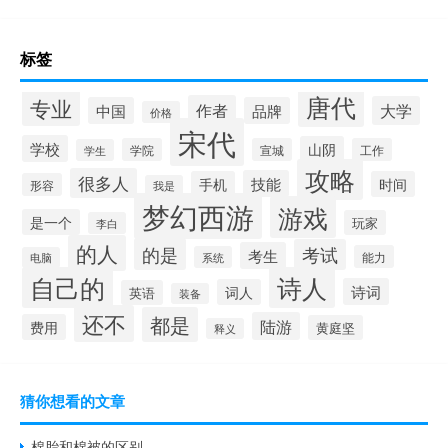
标签
唐代
专业
作者
大学
中国
品牌
价格
宋代
学校
山阴
学院
宣城
工作
学生
攻略
很多人
技能
手机
时间
形容
我是
梦幻西游
游戏
是一个
玩家
李白
的人
的是
考试
考生
能力
系统
电脑
自己的
诗人
诗词
词人
英语
装备
还不
都是
陆游
费用
黄庭坚
释义
猜你想看的文章
棉胎和棉被的区别