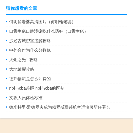
猜你想看的文章
何明翰老婆高清图片（何明翰老婆）
口舌生疮口腔溃疡吃什么药好（口舌生疮）
沙迷古城密室逃脱攻略
中外合作为什么分数低
火炬之光1 攻略
大地荣耀攻略
德邦物流是怎么计费的
nbl与cba差距 nbl与cba的区别
文职人员体检标准
德米特里·雅德罗夫成为俄罗斯联邦航空运输署新任署长