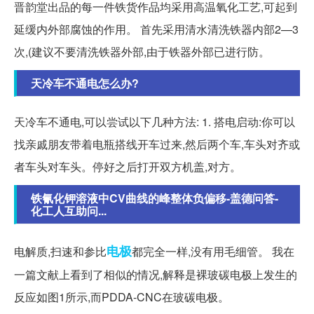
晋韵堂出品的每一件铁货作品均采用高温氧化工艺,可起到
延缓内外部腐蚀的作用。 首先采用清水清洗铁器内部2—3
次,(建议不要清洗铁器外部,由于铁器外部已进行防。
天冷车不通电怎么办?
天冷车不通电,可以尝试以下几种方法: 1. 搭电启动:你可以
找亲戚朋友带着电瓶搭线开车过来,然后两个车,车头对齐或
者车头对车头。停好之后打开双方机盖,对方。
铁氰化钾溶液中CV曲线的峰整体负偏移-盖德问答-
化工人互助问...
电极
电解质,扫速和参比
都完全一样,没有用毛细管。 我在
一篇文献上看到了相似的情况,解释是裸玻碳电极上发生的
反应如图1所示,而PDDA-CNC在玻碳电极。