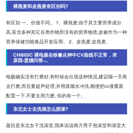
裸燕麦和皮燕麦有区别吗?
有区别 一、价值不同。 1、裸燕麦:由于其主要营养成分
高,富含多种其它谷类作物所没有的营养物质,故被作为一种
营养保健功能食品开发应用。 2、皮燕麦:皮燕麦。
CHI660C 裸电极在铁氰化钾中CV曲线不正常，求
原因-盖德问答-...
电极确实没有打磨好,有时候会出现这种情况,建议隔一天再
去打磨,而且要超声处理,并用蒸馏水冲洗,顺便把cv液重新
配置一下,不要太用力磨, 你的有一个。
东北女士去洗澡怎么搓澡?
题目是东北女子洗澡堂,我来说说南方男子泡澡堂和澡堂大