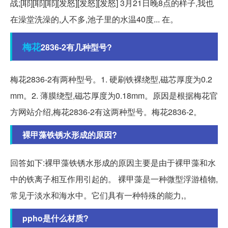
战;[耶][耶][耶][发怒][发怒][发怒] 3月21日晚8点的样子,我也
在澡堂洗澡的,人不多,池子里的水温40度... 在。
梅花
2836-2有几种型号?
梅花2836-2有两种型号。1. 硬刷铁裸绕型,磁芯厚度为0.2
mm。2. 薄膜绕型,磁芯厚度为0.18mm。原因是根据梅花官
方网站介绍,梅花2836-2有这两种型号。梅花2836-2。
裸甲藻铁锈水形成的原因?
回答如下:裸甲藻铁锈水形成的原因主要是由于裸甲藻和水
中的铁离子相互作用引起的。 裸甲藻是一种微型浮游植物,
常见于淡水和海水中。它们具有一种特殊的能力,。
ppho是什么材质?