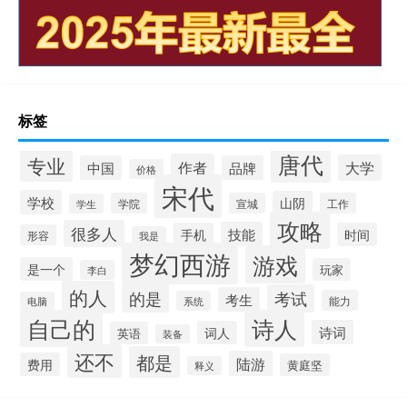
标签
唐代
专业
作者
大学
中国
品牌
价格
宋代
学校
山阴
学院
宣城
工作
学生
攻略
很多人
技能
手机
时间
形容
我是
梦幻西游
游戏
是一个
玩家
李白
的人
的是
考试
考生
能力
系统
电脑
自己的
诗人
诗词
词人
英语
装备
还不
都是
陆游
费用
黄庭坚
释义