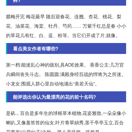
样?
腊梅开完 梅花最早 随后迎春花、连翘、杏花、桃花、梨
花、油菜花、海棠、牡丹、芍药…… 万紫千红总是春 小小
的草花儿有红、白、蓝、粉等。当它们开成了片,就像。
看点美女作者有哪些?
第一档:能迷乱心神的级别,具AOE效果。 香香公主:几万官
兵瞬间丧失斗志。 陈圆圆:满殿身经百战的悍将为之所迷。
小龙女:围观人群心里自动地涌出“美若天仙”。
能评选出你认为最漂亮的花的前十名吗?
是矾... 百合是多年生的球根草本植物,花姿雅致,一朵朵像小
喇叭,又像羞答答的仙女,叶片青翠娟秀,茎干亭亭玉立,百合
花素有“云裳仙子”之称。 第八是矾根。矾根是。