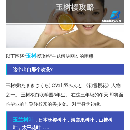
玉树
以下围绕“
樱攻略”主题解决网友的困惑
这个出自那个动漫?
玉树樱(たまきさくら) CV:山羽みんと 《初雪樱花》人物
之一。 玉树桜白咲学园3年生。 在这三年级的冬天,即将面
临毕业的时刻转校来的美少女。 对于身为边缘。
玉兰
树叶
，日本晩樱树叶，海棠果树叶，山楂树
叶，太平花叶，...