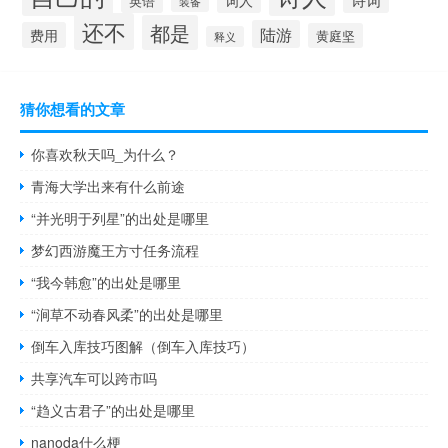
词人
英语
装备
还不
都是
陆游
费用
黄庭坚
释义
猜你想看的文章
你喜欢秋天吗_为什么？
青海大学出来有什么前途
“并光明于列星”的出处是哪里
梦幻西游魔王方寸任务流程
“我今韩愈”的出处是哪里
“涧草不动春风柔”的出处是哪里
倒车入库技巧图解（倒车入库技巧）
共享汽车可以跨市吗
“趋义古君子”的出处是哪里
nanoda什么梗