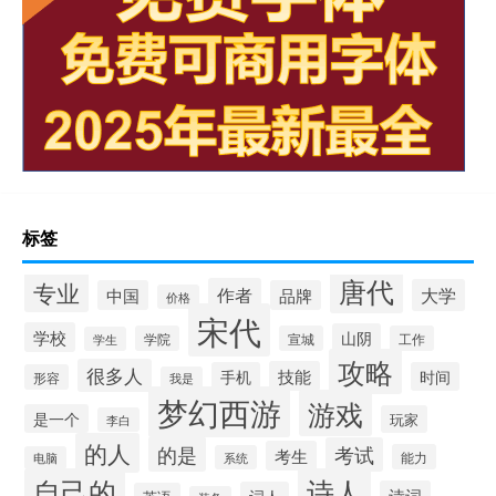
标签
唐代
专业
作者
大学
中国
品牌
价格
宋代
学校
山阴
学院
宣城
工作
学生
攻略
很多人
技能
手机
时间
形容
我是
梦幻西游
游戏
是一个
玩家
李白
的人
的是
考试
考生
能力
系统
电脑
自己的
诗人
诗词