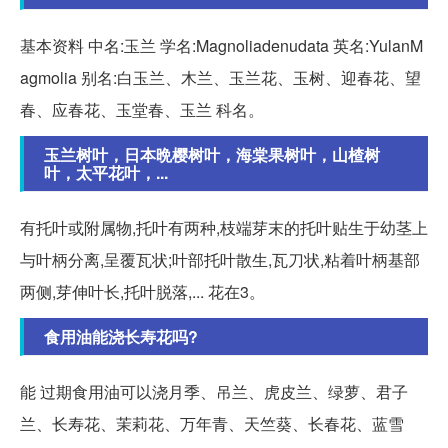
基本资料 中名:玉兰 学名:Magnoliadenudata 英名:YulanM
agmolia 别名:白玉兰、木兰、玉兰花、玉树、迎春花、望
春、应春花、玉堂春、玉兰 科名。
玉兰树叶，日本晩樱树叶，海棠果树叶，山楂树
叶，太平花叶，...
有托叶或附属物,托叶有两种,枝端芽末的托叶贴生于幼茎上
与叶柄分离,呈覆瓦状;叶部托叶散生,瓦刀状,粘着叶柄基部
两侧,芽伸叶长,托叶脱落,... 花在3。
食用油能浇长寿花吗?
能 过期食用油可以浇月季、吊兰、虎皮兰、绿萝、君子
兰、长寿花、茉莉花、万年青、天竺葵、长春花、蓝雪