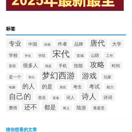
标签
唐代
专业
作者
大学
中国
品牌
价格
宋代
学校
山阴
学院
宣城
工作
学生
攻略
很多人
技能
手机
时间
形容
我是
梦幻西游
游戏
是一个
玩家
李白
的人
的是
考试
考生
能力
系统
电脑
自己的
诗人
诗词
词人
英语
装备
还不
都是
陆游
费用
黄庭坚
释义
猜你想看的文章