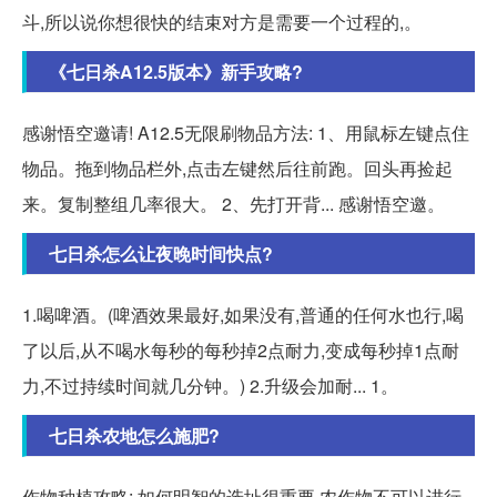
斗,所以说你想很快的结束对方是需要一个过程的,。
《七日杀A12.5版本》新手攻略?
感谢悟空邀请! A12.5无限刷物品方法: 1、用鼠标左键点住
物品。拖到物品栏外,点击左键然后往前跑。回头再捡起
来。复制整组几率很大。 2、先打开背... 感谢悟空邀。
七日杀怎么让夜晚时间快点?
1.喝啤酒。(啤酒效果最好,如果没有,普通的任何水也行,喝
了以后,从不喝水每秒的每秒掉2点耐力,变成每秒掉1点耐
力,不过持续时间就几分钟。) 2.升级会加耐... 1。
七日杀农地怎么施肥?
作物种植攻略: 如何明智的选址很重要,农作物不可以进行