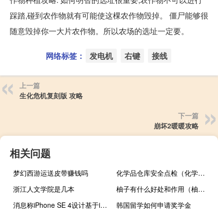
踩踏,碰到农作物就有可能使这棵农作物毁掉。 僵尸能够很
随意毁掉你一大片农作物。所以农场的选址一定要。
网络标签：
发电机
右键
接线
上一篇
生化危机复刻版 攻略
下一篇
崩坏2暖暖攻略
相关问题
梦幻西游运送皮带赚钱吗
化学品仓库安全点检（化学品仓库标识牌）
浙江人文学院是几本
柚子有什么好处和作用（柚子有什么好处和坏处）
消息称iPhone SE 4设计基于iPhone 14 但仍是后置单摄像头
韩国留学如何申请奖学金