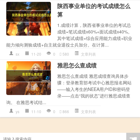
陕西事业单位的考试成绩怎么
算
1.成绩计算，陕西省事业单位的考试总
成绩=笔试成绩x60%+面试成绩x40%。
其中笔试成绩=综合应用能力成绩+职业
能力倾向测验成绩+自主就业退役士兵加分。在计算...
sx
11-20
0
580
文章列表
雅思怎么查成绩
雅思怎么查成绩 雅思成绩查询具体步
骤：登录教育部考试中心雅思报名网站
——输入考生的NEEA用户ID和密码登
录——点击“我的状态”进行雅思成绩查
询。 在雅思考试结...
ys
11-10
0
866
文章列表
☚