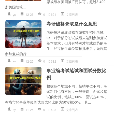
思成绩在美国被广泛认可，超过3,400
所美国院校...
ys
12-26
0
621
文章列表
考研破格录取是什么意思
考研破格录取是指在研究生招生考试
中，对于部分初试成绩未达到参加复试
基本要求，但具有特殊才能或优势的考
生，经过招生单位审核批准后，允许其
参加复试的行...
ky
12-25
0
382
文章列表
事业编考试笔试和面试分数比
例
根据各个地域不同，招聘单位不同，考
试科目也有不同，一般来说，面试和笔
试的比例，笔试占60%，面试占40%，
有省市的事业单位笔试面试的比例为50%和50%。 具...
sy
11-25
0
498
文章列表