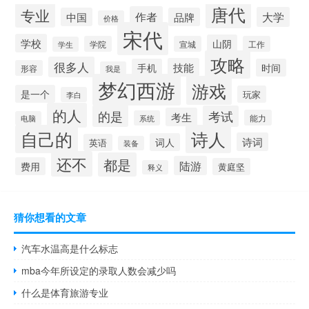
唐代
专业
作者
大学
中国
品牌
价格
宋代
学校
山阴
学院
宣城
工作
学生
攻略
很多人
技能
手机
时间
形容
我是
梦幻西游
游戏
是一个
玩家
李白
的人
的是
考试
考生
能力
系统
电脑
自己的
诗人
诗词
词人
英语
装备
还不
都是
陆游
费用
黄庭坚
释义
猜你想看的文章
汽车水温高是什么标志
mba今年所设定的录取人数会减少吗
什么是体育旅游专业