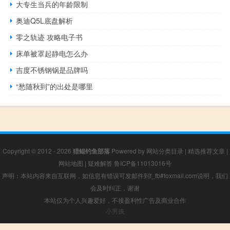
大专生当兵的年龄限制
奥迪Q5L底盘解析
零之轨迹 攻略电子书
床单被罩起静电怎么办
吉度不锈钢锅是品牌吗
“愁随秋到”的出处是哪里
Copyright © 2012 - 2026
猎鲲钓鱼部落
Powered by
网站分类目录
|
精选推荐文章
|
网站地图
|
疑难解答
鲁ICP备11013016号
声明：本站内容来自互联网，如信息有错误可发邮件到f_fb#foxmail.com说明，我们
会及时纠正，谢谢
本站仅为个人兴趣爱好，不接盈利性广告及商业合作
小男孩