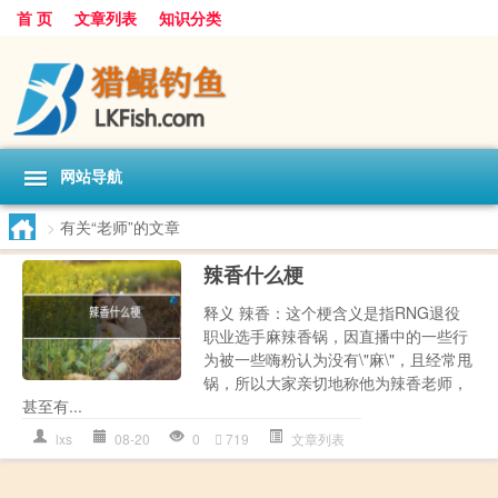
首 页
文章列表
知识分类
网站导航
>
有关“老师”的文章
辣香什么梗
释义 辣香：这个梗含义是指RNG退役
职业选手麻辣香锅，因直播中的一些行
为被一些嗨粉认为没有\"麻\"，且经常甩
锅，所以大家亲切地称他为辣香老师，
甚至有...
lxs
08-20
0
719
文章列表