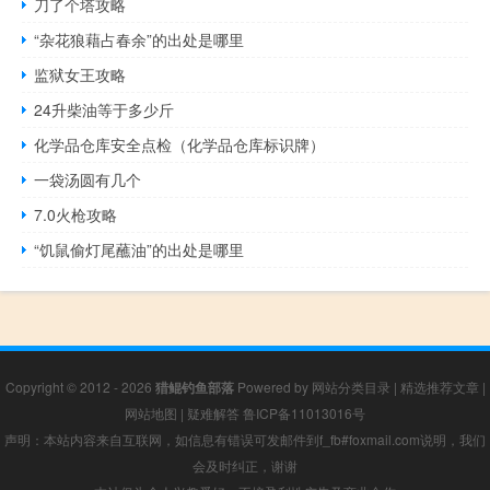
刀了个塔攻略
“杂花狼藉占春余”的出处是哪里
监狱女王攻略
24升柴油等于多少斤
化学品仓库安全点检（化学品仓库标识牌）
一袋汤圆有几个
7.0火枪攻略
“饥鼠偷灯尾蘸油”的出处是哪里
Copyright © 2012 - 2026
猎鲲钓鱼部落
Powered by
网站分类目录
|
精选推荐文章
|
网站地图
|
疑难解答
鲁ICP备11013016号
声明：本站内容来自互联网，如信息有错误可发邮件到f_fb#foxmail.com说明，我们
会及时纠正，谢谢