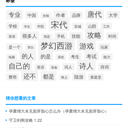
标签
唐代
专业
作者
大学
中国
品牌
价格
宋代
学校
山阴
学院
宣城
工作
学生
攻略
很多人
技能
手机
时间
形容
我是
梦幻西游
游戏
是一个
玩家
李白
的人
的是
考试
考生
能力
系统
电脑
自己的
诗人
诗词
词人
英语
装备
还不
都是
陆游
费用
黄庭坚
释义
猜你想看的文章
孕囊增大未见胎芽胎心怎么办（孕囊增大未见胎芽胎心）
守卫剑阁攻略 1.22