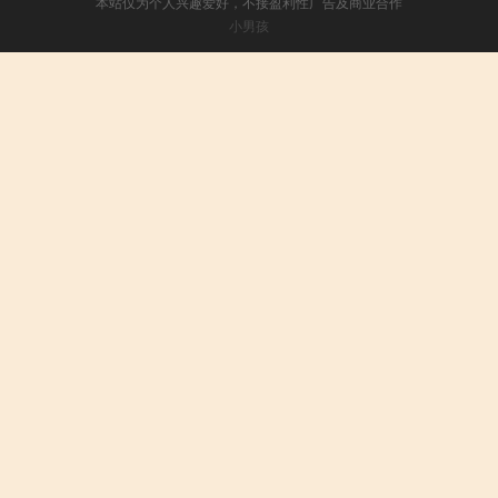
本站仅为个人兴趣爱好，不接盈利性广告及商业合作
小男孩