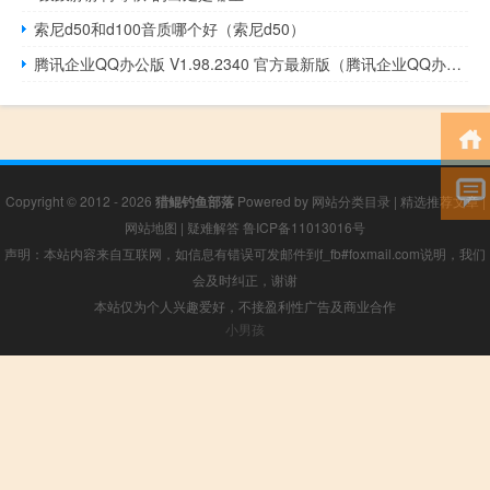
索尼d50和d100音质哪个好（索尼d50）
腾讯企业QQ办公版 V1.98.2340 官方最新版（腾讯企业QQ办公版 V1.98.2340 官方最新版功能简介）
Copyright © 2012 - 2026
猎鲲钓鱼部落
Powered by
网站分类目录
|
精选推荐文章
|
网站地图
|
疑难解答
鲁ICP备11013016号
声明：本站内容来自互联网，如信息有错误可发邮件到f_fb#foxmail.com说明，我们
会及时纠正，谢谢
本站仅为个人兴趣爱好，不接盈利性广告及商业合作
小男孩