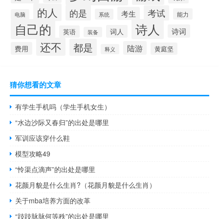
的人
的是
考试
考生
能力
系统
电脑
自己的
诗人
诗词
词人
英语
装备
还不
都是
陆游
费用
黄庭坚
释义
猜你想看的文章
有学生手机吗（学生手机女生）
“水边沙际又春归”的出处是哪里
军训应该穿什么鞋
模型攻略49
“怜渠点滴声”的出处是哪里
花颜月貌是什么生肖?（花颜月貌是什么生肖）
关于mba培养方面的改革
“跂跂脉脉何等秩”的出处是哪里