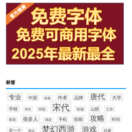
标签
唐代
专业
作者
大学
中国
品牌
价格
宋代
学校
山阴
学院
宣城
工作
学生
攻略
很多人
技能
手机
时间
形容
我是
梦幻西游
游戏
是一个
玩家
李白