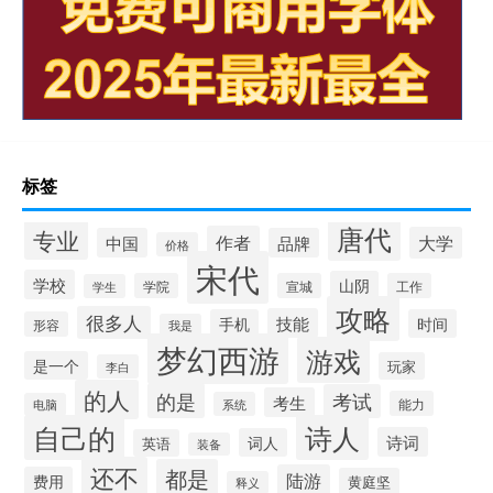
标签
唐代
专业
作者
大学
中国
品牌
价格
宋代
学校
山阴
学院
宣城
工作
学生
攻略
很多人
技能
手机
时间
形容
我是
梦幻西游
游戏
是一个
玩家
李白
的人
的是
考试
考生
能力
系统
电脑
自己的
诗人
诗词
词人
英语
装备
还不
都是
陆游
费用
黄庭坚
释义