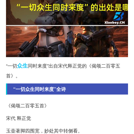
众生
“一切
同时来度”出自宋代释正觉的《偈颂二百零五
首》。
“一切众生同时来度”全诗
《偈颂二百零五首》
宋代 释正觉
玉壶著脚四围宽，妙处其中转侧看。