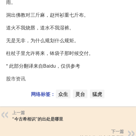
雨。
洞出佛教对三斤麻，赵州衫重七斤布。
道火不我烧唇，道水不我湿裤。
无是无非，为什么规划什么规矩。
柱杖子里允许将来，钵袋子那时候交付。
* 此部分翻译来自Baidu，仅供参考
股市资讯
网络标签：
众生
灵台
猛虎
上一篇
“今古希相识”的出处是哪里
下一篇