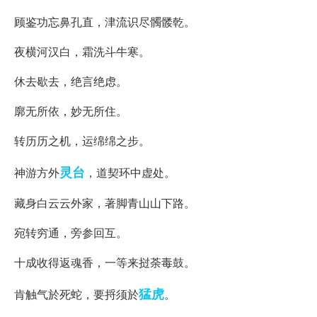
顾鉴功忘鼻孔直，津流识尽髑髅乾。
夜横河汉白，霜洗斗牛寒。
休去歇去，绝言绝虑。
廓无所依，妙无所住。
转历历之机，运绵绵之步。
灵台
神游方外
，道契环中虚处。
藏身白云云外家，著脚青山山下路。
宛转穷通，旁参回互。
十成收得返魂香，一等来挝荼毒鼓。
猛虎
肯触气於死蛇，要捋须於
。