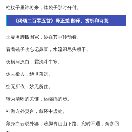
柱杖子里许将来，钵袋子那时分付。
《偈颂二百零五首》释正觉 翻译、赏析和诗意
玉壶著脚四围宽，妙在其中转动看。
看着镜子功忘记鼻直，水流识尽头颅干。
夜横河汉白，霜洗斗牛寒。
休去歇去，绝世遥远。
空无所依，妙无所住。
转为清晰的关键，运绵绵的步。
神游方外灵台，叙环中虚处。
藏身白云说外婆，著脚青山山下路。宛转不通，旁参回