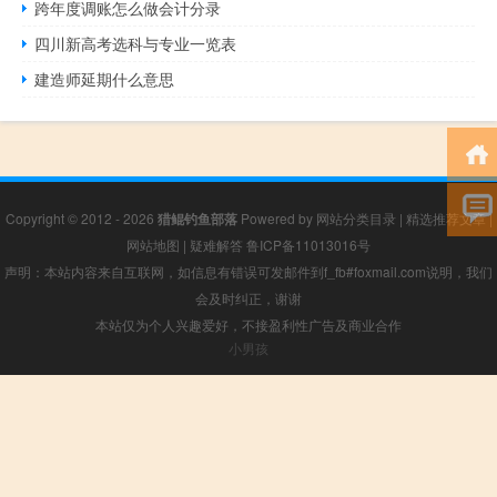
跨年度调账怎么做会计分录
四川新高考选科与专业一览表
建造师延期什么意思
Copyright © 2012 - 2026
猎鲲钓鱼部落
Powered by
网站分类目录
|
精选推荐文章
|
网站地图
|
疑难解答
鲁ICP备11013016号
声明：本站内容来自互联网，如信息有错误可发邮件到f_fb#foxmail.com说明，我们
会及时纠正，谢谢
本站仅为个人兴趣爱好，不接盈利性广告及商业合作
小男孩