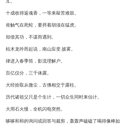
互。
十成收得返魂香，一等来敲苦难鼓。
肯触气在死蛇，要捋着胡须在猛虎。
却借其功，不谋而遇到。
枯木龙吟而起说，南山应变.披雾。
律进入春季筒，影流理解户。
百亿仪分，三千体露。
大经拾取从微尘，古佛相交于露柱。
历代诸祖父只是个生计，一切众生同时来估计。
大用石火慢，全机闪电突然。
哆哆和和的询问或回答与裁剪，轰轰声磕磕了喝得像棒如