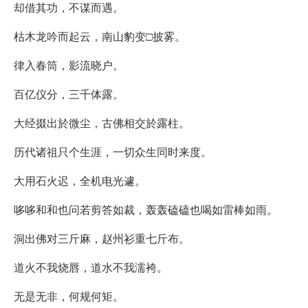
却借其功，不谋而遇。
枯木龙吟而起云，南山豹变□披雾。
律入春筒，影流晓户。
百亿仪分，三千体露。
大经掇出於微尘，古佛相交於露柱。
历代诸祖只个生涯，一切众生同时来度。
大用石火迟，全机电光遽。
哆哆和和也问若剪答如裁，轰轰磕磕也喝如雷棒如雨。
洞出佛对三斤麻，赵州衫重七斤布。
道火不我烧唇，道水不我濡袴。
无是无非，何规何矩。