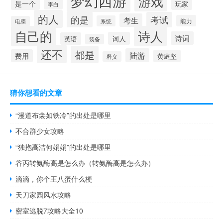
梦幻西游
游戏
是一个
玩家
李白
的人
的是
考试
考生
能力
系统
电脑
自己的
诗人
诗词
词人
英语
装备
还不
都是
陆游
费用
黄庭坚
释义
猜你想看的文章
“漫道布衾如铁冷”的出处是哪里
不合群少女攻略
“独抱高洁何娟娟”的出处是哪里
谷丙转氨酶高是怎么办（转氨酶高是怎么办）
滴滴，你个王八蛋什么梗
天刀家园风水攻略
密室逃脱7攻略大全10