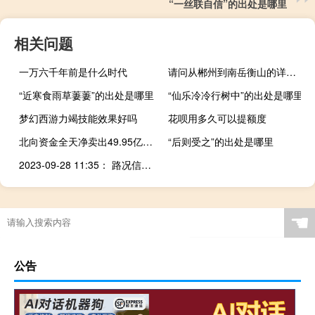
“一丝联自信”的出处是哪里
相关问题
一万六千年前是什么时代
请问从郴州到南岳衡山的详细走法
“近寒食雨草萋萋”的出处是哪里
“仙乐冷冷行树中”的出处是哪里
梦幻西游力竭技能效果好吗
花呗用多久可以提额度
北向资金全天净卖出49.95亿元 9月累计减仓近375亿元
“后则受之”的出处是哪里
2023-09-28 11:35： 路况信息：2023年9月28日10时40分，沪昆高速潭邵段湘潭北收费站附近以东K1060至K1065处东往西因车流量大造成交通通行缓慢，至11时30分已恢复正常通行。Sa85Za ​​​
☚
公告