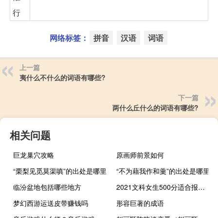
行
网络标签：
拼音
汉语
词语
上一篇
夷什么不什么的词语有哪些?
下一篇
两什么丘什么的词语有哪些?
相关问题
巨龙巢穴攻略
原画师前景如何
“栗梨见觅莫渠嗔”的出处是哪里
“不为藉我作和羹”的出处是哪里
临汾盆地包括哪些地方
2021文科女生500分适合报的大学有哪些
梦幻西游运送皮带赚钱吗
形容巨著的成语