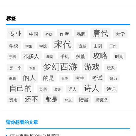
标签
唐代
专业
作者
大学
中国
品牌
价格
宋代
学校
山阴
学院
宣城
工作
学生
攻略
很多人
技能
手机
时间
形容
我是
梦幻西游
游戏
是一个
玩家
李白
的人
的是
考试
考生
能力
系统
电脑
自己的
诗人
诗词
词人
英语
装备
还不
都是
陆游
费用
黄庭坚
释义
猜你想看的文章
“毫发事无成”的出处是哪里