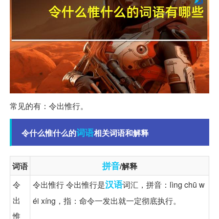
常见的有：令出惟行。
词语
令什么惟什么的
相关词语和解释
拼音
词语
/解释
汉语
令
令出惟行 令出惟行是
词汇，拼音：lìng chū w
出
éi xíng，指：命令一发出就一定彻底执行。
惟