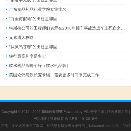
广东食品药品职业学院专业排名
“万金何假藉”的出处是哪里
特斯拉公司的工程师们表示在2016年撞车事故造成车主死亡之后特斯拉仍未能化解自动驾驶系统Autopilot的局限性
元素猎人攻略
“从佩鸣苍璆”的出处是哪里
银行最高利率是多少
软水机品牌哪个好（软水机品牌）
美国众议院议长麦卡锡：需要更多时间来完成工作
Copyright © 2012 - 2026
猎鲲钓鱼部落
Powered by
网站分类目录
|
精选推荐文章
|
网站地图
|
疑难解答
鲁ICP备11013016号
声明：本站内容来自互联网，如信息有错误可发邮件到f_fb#foxmail.com说明，我们