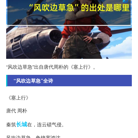
“风吹边草急”出自唐代周朴的《塞上行》。
“风吹边草急”全诗
《塞上行》
唐代 周朴
长城
秦筑
在，连云碛气侵。
风吹边草急，角绝塞鸿沈。