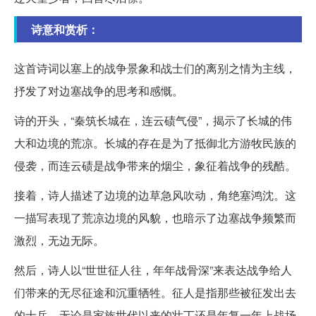
诗意和赏析：
这首诗词以塞上的战争景象和战士们的离别之情为主线，
抒发了对边塞战争的思考和感慨。
诗的开头，“秦筑长城在，连云碛气侵”，揭示了长城的伟
大和边境的荒凉。长城的存在是为了抵御北方游牧民族的
侵袭，而连云碛是战争带来的烟尘，象征着战争的残酷。
接着，诗人描述了边境的边草急风吹动，角绝塞鸿沈。这
一描写表现了荒凉边境的风貌，也暗示了边塞战争频繁而
激烈，无边无际。
然后，诗人以“世世征人往，年年战骨深”来表达战争给人
们带来的无尽征途和沉重牺牲。征人是指那些被征发出去
的士兵，无论是家族世代以来的壮丁还是年复一年上战场