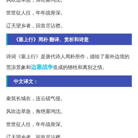
世世征人往，年年战骨深。
辽天望乡者，回首尽沾襟。
《塞上行》周朴 翻译、赏析和诗意
诗词《塞上行》是唐代诗人周朴所作，描绘了塞外边境的
边塞
战争
荒凉景象和
造成的牺牲和离别之情。
中文译文：
秦筑长城在，连云碛气侵。
风吹边草急，角绝塞鸿沈。
世世征人往，年年战骨深。
辽天望乡者，回首尽沾襟。