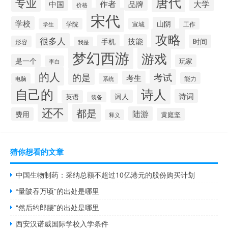
唐代
专业
作者
大学
中国
品牌
价格
宋代
学校
山阴
学院
宣城
工作
学生
攻略
很多人
技能
手机
时间
形容
我是
梦幻西游
游戏
是一个
玩家
李白
的人
的是
考试
考生
能力
系统
电脑
自己的
诗人
诗词
词人
英语
装备
还不
都是
陆游
费用
黄庭坚
释义
猜你想看的文章
中国生物制药：采纳总额不超过10亿港元的股份购买计划
“量陂吞万顷”的出处是哪里
“然后约郎腰”的出处是哪里
西安汉诺威国际学校入学条件