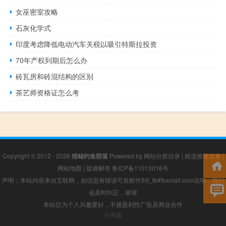
女巫密室攻略
石灰化学式
印度考虑降低电动汽车关税以吸引特斯拉投资
70年产权到期后怎么办
砖瓦房和砖混结构的区别
茶艺师资格证怎么考
Copyright © 2012 - 2026
猎鲲钓鱼部落
Powered by
网站分类目录
|
精选推荐文章
|
网站地图
|
疑难解答
鲁ICP备11013016号
声明：本站内容来自互联网，如信息有错误可发邮件到f_fb#foxmail.com说明，我们
会及时纠正，谢谢
本站仅为个人兴趣爱好，不接盈利性广告及商业合作
小男孩