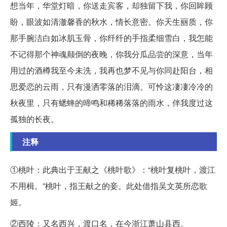
想当年，华堂灯暗，你送走宾客，却独留下我，你回眸顾
盼，眼波如清澈馨香的秋水，情长意密。你天生丽质，你
那手腕洁白如冰肌玉骨，你纤纤的手指柔细雪白，我怎能
不记得那个神魂颠倒的夜晚，你我分瓜品尝的深意，当年
用过的酒樽我至今未洗，我再也梦不见与你同赴阳台，相
思爱恋的云雨，只有漫洒零落的泪滴。可怜这凄凄冷冷的
秋夜里，只有蟋蟀的啼鸣和稀稀落落的雨水，伴我度过这
孤独的长夜。
注释
①桃叶：此典出于王献之《桃叶歌》：“桃叶复桃叶，渡江
不用楫。”桃叶，指王献之的妾。此处借指吴文英所恋歌
姬。
②西陵：又名西兴，渡口名，在今浙江萧山县西。