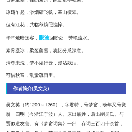
凉飕乍起，渺烟碛飞帆，暮山横翠。
但有江花，共临秋镜照憔悴。
眼波
华堂烛暗送客，
回盼处，芳艳流水。
素骨凝冰，柔葱蘸雪，犹忆分瓜深意。
清尊未洗，梦不湿行云，漫沾残泪。
可惜秋宵，乱蛩疏雨里。
作者简介(吴文英)
吴文英（约1200～1260），字君特，号梦窗，晚年又号觉
翁，四明（今浙江宁波）人。原出翁姓，后出嗣吴氏。与
贾似道友善。有《梦窗词集》一部，存词三百四十余首，