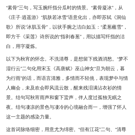
“素骨”三句，写玉腕纤指分瓜时的情景。“素骨凝冰”，从
《庄子·逍遥游》“肌肤若冰雪”语意化出，亦即苏轼《洞仙
歌》所说“冰肌玉骨”，以状手腕之洁白如玉：“柔葱蘸雪”，
即方干《采莲》诗所说的“指剥春葱”，用以描写纤指的洁
白，用字凝炼。
以下为秋宵的怀念。不洗清尊，是想留下残酒消愁。“梦不
湿行云”二句化用宋玉《高唐赋》巫山神女“旦为朝云，暮
为行雨”的话，而语言清雅，多情而不轻佻，表现梦中与情
人幽会，未及欢会即风流云散，醒来残泪满沾衣衫的情
景。结句写秋宵雨声和窗下蛩声，伴人度过孤独无眠之
夜。结句凄凉的景色与凄冷的心境融合而一，增强了怀人
这一主题的感染力量。
这首词脉络细密，用意尤为绵密。“但有江花”二句、“清尊