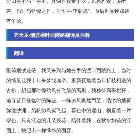
分四卷本与一卷本。其词作数量丰沃，风格雅致，多酬
答、伤时与忆悼之作，号“词中李商隐”。而后世品评却甚
有争论。
齐天乐·烟波桃叶西陵路翻译及注释
翻译
眼前烟波迷茫，我又来到与她分手的渡口西陵路上，当时
的情景让我十年来梦绕魂牵。重新抚摸着当年折枝相送的
古柳，想起那时像鸥鸟分飞般的离别，我独倚高亭栏杆，
追寻昔日登临时的陈迹。一阵凉风飒然而至，浩渺的烟雾
弥漫沙洲，船帆似鸟翼飞起，暮色中的远山，横亘着一片
翠色。只有江边的几朵残花，陪伴着我，在秋水如镜的江
面上，映照出一样憔悴的面容。