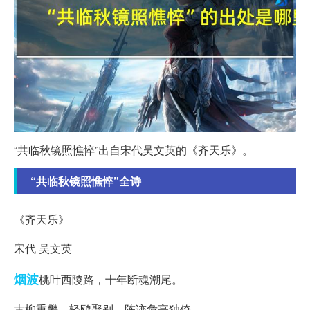
“共临秋镜照憔悴”出自宋代吴文英的《齐天乐》。
“共临秋镜照憔悴”全诗
《齐天乐》
宋代 吴文英
烟波
桃叶西陵路，十年断魂潮尾。
古柳重攀，轻鸥聚别，陈迹危亭独倚。