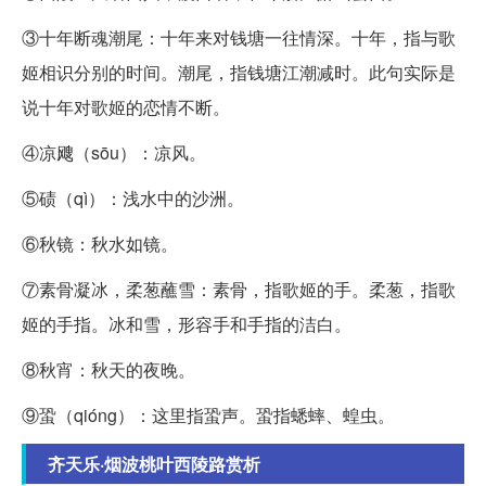
③十年断魂潮尾：十年来对钱塘一往情深。十年，指与歌
姬相识分别的时间。潮尾，指钱塘江潮减时。此句实际是
说十年对歌姬的恋情不断。
④凉飕（sōu）：凉风。
⑤碛（qì）：浅水中的沙洲。
⑥秋镜：秋水如镜。
⑦素骨凝冰，柔葱蘸雪：素骨，指歌姬的手。柔葱，指歌
姬的手指。冰和雪，形容手和手指的洁白。
⑧秋宵：秋天的夜晚。
⑨蛩（qióng）：这里指蛩声。蛩指蟋蟀、蝗虫。
齐天乐·烟波桃叶西陵路赏析