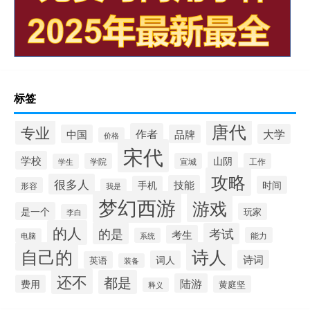
标签
唐代
专业
作者
大学
中国
品牌
价格
宋代
学校
山阴
学院
宣城
工作
学生
攻略
很多人
技能
手机
时间
形容
我是
梦幻西游
游戏
是一个
玩家
李白
的人
的是
考试
考生
能力
系统
电脑
自己的
诗人
诗词
词人
英语
装备
还不
都是
陆游
费用
黄庭坚
释义