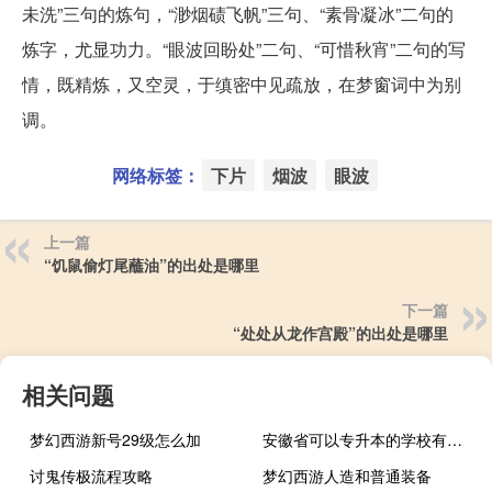
未洗”三句的炼句，“渺烟碛飞帆”三句、“素骨凝冰”二句的
炼字，尤显功力。“眼波回盼处”二句、“可惜秋宵”二句的写
情，既精炼，又空灵，于缜密中见疏放，在梦窗词中为别
调。
网络标签：
下片
烟波
眼波
上一篇
“饥鼠偷灯尾蘸油”的出处是哪里
下一篇
“处处从龙作宫殿”的出处是哪里
相关问题
梦幻西游新号29级怎么加
安徽省可以专升本的学校有哪些
讨鬼传极流程攻略
梦幻西游人造和普通装备