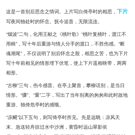
下片
这是一首别后思念之情词。上片写白倚亭时的相思，
写夜间独处时的怀念。抚今追昔，无限流连。
“烟波”二句，化用王献之《桃叶歌》“桃叶复桃叶，渡江不
用楫”，写十年后重游与情人分手的渡口，不胜伤感。“断
魂潮尾”，不仅说明了别后怀念之殷，相思之苦，也为下片
写十年前相见的情形埋下伏笔，使上下片遥相映带，两两
相形。
“古柳”三句，伤今感昔。在亭上聚首，攀柳话别，是当日
情形。“骤”、“重”二字，写出了当年别离的匆匆和此时故地
重游、独倚危亭时的感慨。
“凉颸”以下五句，则写倚亭时所见。先是远眺：凉风天
末、急送轻舟掠过水中沙洲，黄昏时远山翠影依