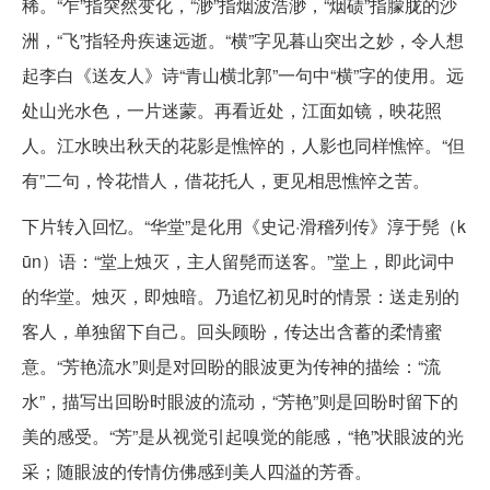
稀。“乍”指突然变化，“渺”指烟波浩渺，“烟碛”指朦胧的沙
洲，“飞”指轻舟疾速远逝。“横”字见暮山突出之妙，令人想
起李白《送友人》诗“青山横北郭”一句中“横”字的使用。远
处山光水色，一片迷蒙。再看近处，江面如镜，映花照
人。江水映出秋天的花影是憔悴的，人影也同样憔悴。“但
有”二句，怜花惜人，借花托人，更见相思憔悴之苦。
下片转入回忆。“华堂”是化用《史记·滑稽列传》淳于髡（k
ūn）语：“堂上烛灭，主人留髡而送客。”堂上，即此词中
的华堂。烛灭，即烛暗。乃追忆初见时的情景：送走别的
客人，单独留下自己。回头顾盼，传达出含蓄的柔情蜜
意。“芳艳流水”则是对回盼的眼波更为传神的描绘：“流
水”，描写出回盼时眼波的流动，“芳艳”则是回盼时留下的
美的感受。“芳”是从视觉引起嗅觉的能感，“艳”状眼波的光
采；随眼波的传情仿佛感到美人四溢的芳香。