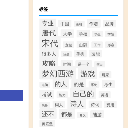
标签
专业
作者
中国
品牌
价格
唐代
大学
学校
学院
学生
宋代
山阴
宣城
工作
形容
很多人
技能
手机
我是
攻略
时间
是一个
李白
梦幻西游
游戏
玩家
的人
的是
考生
系统
电脑
自己的
考试
英语
能力
诗人
诗词
词人
费用
装备
还不
都是
陆游
释义
黄庭坚