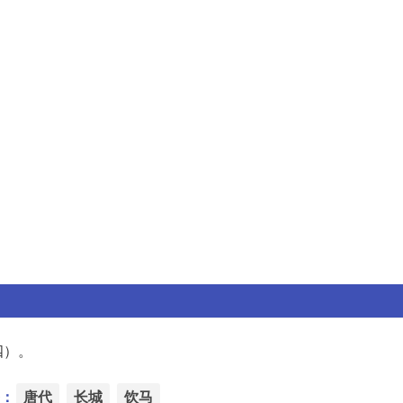
四）。
：
唐代
长城
饮马