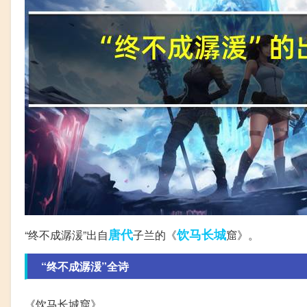
唐代
饮马
长城
“终不成潺湲”出自
子兰的《
窟》。
“终不成潺湲”全诗
《饮马长城窟》