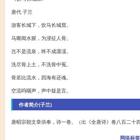
唐代 子兰
游客长城下，饮马长城窟。
马嘶闻水腥，为浸征人骨。
岂不是流泉，终不成潺湲。
洗尽骨上土，不洗骨中冤。
骨若比流水，四海有还魂。
空流呜咽声，声中疑是言。
作者简介(子兰)
唐昭宗朝文章供奉，诗一卷。（出《全唐诗》卷八百二十
网络标签