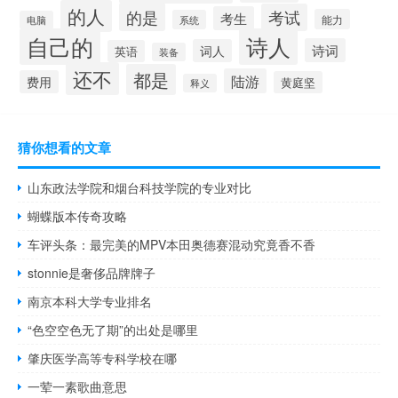
的人
的是
考试
考生
能力
系统
电脑
自己的
诗人
诗词
词人
英语
装备
还不
都是
陆游
费用
黄庭坚
释义
猜你想看的文章
山东政法学院和烟台科技学院的专业对比
蝴蝶版本传奇攻略
车评头条：最完美的MPV本田奥德赛混动究竟香不香
stonnie是奢侈品牌牌子
南京本科大学专业排名
“色空空色无了期”的出处是哪里
肇庆医学高等专科学校在哪
一荤一素歌曲意思