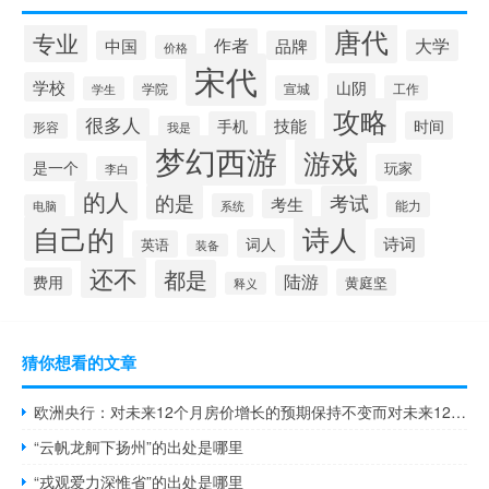
唐代
专业
作者
大学
中国
品牌
价格
宋代
学校
山阴
学院
宣城
工作
学生
攻略
很多人
技能
手机
时间
形容
我是
梦幻西游
游戏
是一个
玩家
李白
的人
的是
考试
考生
能力
系统
电脑
自己的
诗人
诗词
词人
英语
装备
还不
都是
陆游
费用
黄庭坚
释义
猜你想看的文章
欧洲央行：对未来12个月房价增长的预期保持不变而对未来12个月抵押贷款利率的预期略有下降对未来12个月经济增长的预期变得不那么消极而对未来12个月失业率的预期保持不变对未来12个月名义收入增长的预期保持不变而对名义支出增长的预期进一步下降消费者对未来12个月和未来三年的通胀预期均有所下降
“云帆龙舸下扬州”的出处是哪里
“戎观爱力深惟省”的出处是哪里