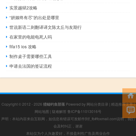
实景越狱2攻略
“妍媸终有尽”的出处是哪里
世说新语二则翻译译文陈太丘与友期行
在家里的电能电死人吗
fifa15 ios 攻略
制作桌子需要哪些工具
申请去法国的签证流程
Copyright © 2012 - 2026
猎鲲钓鱼部落
Powered by
网站分类目录
|
精选推荐文章
|
网站地图
|
疑难解答
鲁ICP备11013016号
声明：本站内容来自互联网，如信息有错误可发邮件到f_fb#foxmail.com说明，我们
会及时纠正，谢谢
本站仅为个人兴趣爱好，不接盈利性广告及商业合作