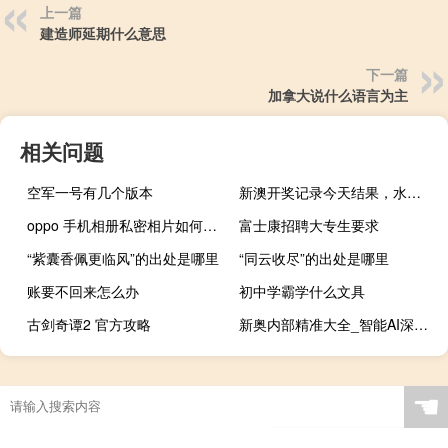
上一篇
建造师延期什么意思
下一篇
加拿大说什么语言为主
相关问题
空军一号有几个版本
新澳开奖记录今天结果，水平精选答案落实_GD144.67
oppo 手机相册私密相片如何删除
富士康招聘大专生要求
“紫囊香佩更临风”的出处是哪里
“同云收尽”的出处是哪里
账要不回来怎么办
初中学霸学什么文具
古剑奇谭2 官方攻略
新奥内部精准大全_智能AI深度解析_百家号版v47.08.104
☚