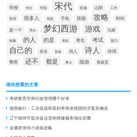
宋代
学校
山阴
学院
宣城
工作
学生
攻略
很多人
技能
手机
时间
形容
我是
梦幻西游
游戏
是一个
玩家
李白
的人
的是
考试
考生
能力
系统
电脑
自己的
诗人
诗词
词人
英语
装备
还不
都是
陆游
费用
黄庭坚
释义
猜你想看的文章
考研教育学和行政管理哪个好考
德商银行：工业低迷和高利率将使德国经济复苏搁浅
辽宁锦州可提供奋达音响维修服务地址在哪
金庸群侠传小游戏攻略