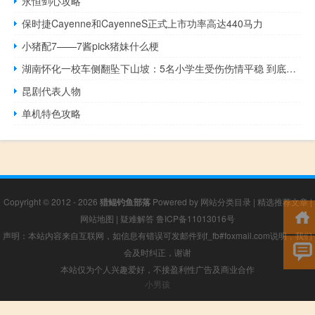
永恒剑心攻略
保时捷Cayenne和CayenneS正式上市功率高达440马力
小猪配7——7酱pick猪妹什么梗
湖南怀化一校车侧翻坠下山坡：5名小学生受伤伤情平稳 到底什么情况呢
昆剧代表人物
单机特色攻略
Copyright © 2012 - 2026
猎鲲钓鱼部落
Powered by
网站分类目录
|
精选推荐文章
|
网站地图
|
疑难解答
鲁ICP备11013016号
声明：本站内容来自互联网，如信息有错误可发邮件到f_fb#foxmail.com说明，我们
会及时纠正，谢谢
本站仅为个人兴趣爱好，不接盈利性广告及商业合作
小男孩