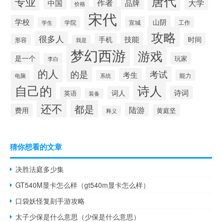
唐代
专业
作者
大学
中国
品牌
价格
宋代
学校
山阴
学院
宣城
工作
学生
攻略
很多人
技能
手机
时间
形容
我是
梦幻西游
游戏
是一个
玩家
李白
的人
的是
考试
考生
能力
系统
电脑
自己的
诗人
诗词
词人
英语
装备
还不
都是
陆游
费用
黄庭坚
释义
猜你想看的文章
决胜法庭多少集
GT540M显卡怎么样（gt540m显卡怎么样）
口袋妖怪复刻手游攻略
太子少保是什么意思（少保是什么意思）