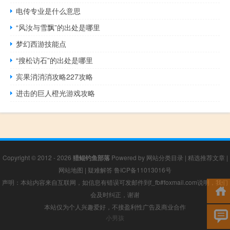
电传专业是什么意思
“风汝与雪飘”的出处是哪里
梦幻西游技能点
“搜松访石”的出处是哪里
宾果消消消攻略227攻略
进击的巨人橙光游戏攻略
Copyright © 2012 - 2026
猎鲲钓鱼部落
Powered by
网站分类目录
|
精选推荐文章
|
网站地图
|
疑难解答
鲁ICP备11013016号
声明：本站内容来自互联网，如信息有错误可发邮件到f_fb#foxmail.com说明，我们
会及时纠正，谢谢
本站仅为个人兴趣爱好，不接盈利性广告及商业合作
小男孩