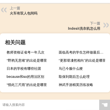
上一篇
火车有双人包间吗
下一篇
Indesit洗衣机怎么用
相关问题
教师资格证省考一年几次
面临高考的学生怎样做最后的冲刺（高考前如何做最后冲刺）
“野鸦无意绪”的出处是哪里
“更那堪凄然相向”的出处是哪里
日本的学校有哪些社团
马已今服什么梗
because和so的用法区别
取保到期后怎么处理
“惜此三尺雨”的出处是哪里
神武手游精英历练攻略
☚