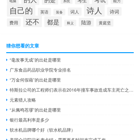
考生
能力
系统
电脑
自己的
诗人
诗词
词人
英语
装备
还不
都是
陆游
费用
黄庭坚
释义
猜你想看的文章
“毫发事无成”的出处是哪里
广东食品药品职业学院专业排名
“万金何假藉”的出处是哪里
特斯拉公司的工程师们表示在2016年撞车事故造成车主死亡之后特斯拉仍未能化解自动驾驶系统Autopilot的局限性
元素猎人攻略
“从佩鸣苍璆”的出处是哪里
银行最高利率是多少
软水机品牌哪个好（软水机品牌）
美国众议院议长麦卡锡：需要更多时间来完成工作