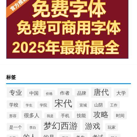
标签
唐代
专业
作者
大学
中国
品牌
价格
宋代
学校
山阴
学院
宣城
工作
学生
攻略
很多人
技能
手机
时间
形容
我是
梦幻西游
游戏
是一个
玩家
李白
的人
的是
考试