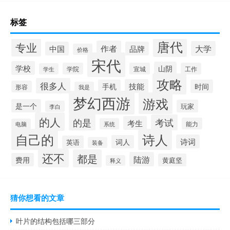
标签
唐代
专业
作者
大学
中国
品牌
价格
宋代
学校
山阴
学院
宣城
工作
学生
攻略
很多人
技能
手机
时间
形容
我是
梦幻西游
游戏
是一个
玩家
李白
的人
的是
考试
考生
能力
系统
电脑
自己的
诗人
诗词
词人
英语
装备
还不
都是
陆游
费用
黄庭坚
释义
猜你想看的文章
叶片的结构包括哪三部分