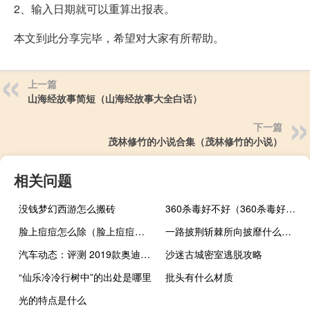
2、输入日期就可以重算出报表。
本文到此分享完毕，希望对大家有所帮助。
上一篇
山海经故事简短（山海经故事大全白话）
下一篇
茂林修竹的小说合集（茂林修竹的小说）
相关问题
没钱梦幻西游怎么搬砖
360杀毒好不好（360杀毒好吗）
脸上痘痘怎么除（脸上痘痘怎么根治）
一路披荆斩棘所向披靡什么意思
汽车动态：评测 2019款奥迪A4怎么样及现在奥迪A4报价多少钱
沙迷古城密室逃脱攻略
“仙乐冷冷行树中”的出处是哪里
批头有什么材质
光的特点是什么