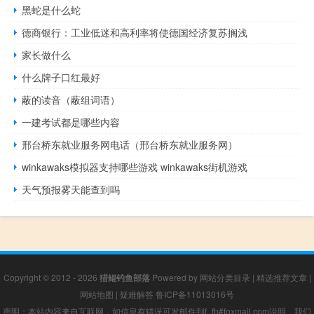
黑蛇是什么蛇
德商银行：工业低迷和高利率将使德国经济复苏搁浅
家长做什么
什么牌子口红最好
蔽的读音（蔽组词语）
一建考试都是哪些内容
邢台桥东就业服务网电话（邢台桥东就业服务网）
winkawaks模拟器支持哪些游戏 winkawaks街机游戏
天气预报雾天能查到吗
Copyright © 2012 - 2026
猎鲲钓鱼部落
Powered by
网站分类目录
|
精选推荐文章
|
网站地图
|
疑难解答
鲁ICP备11013016号
声明：本站内容来自互联网，如信息有错误可发邮件到f_fb#foxmail.com说明，我们