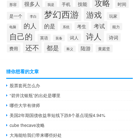
攻略
很多人
技能
手机
时间
形容
我是
梦幻西游
游戏
是一个
玩家
李白
的人
的是
考试
考生
能力
系统
电脑
自己的
诗人
诗词
词人
英语
装备
还不
都是
陆游
费用
黄庭坚
释义
猜你想看的文章
股票套死怎么办
“碧井沈银瓶”的出处是哪里
哪些大学有律师
美国2年期国债收益率短线下跌8个基点现报4.94%
cube thecave攻略
大海能给我们带来哪些好处