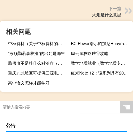
下一篇
大潮是什么意思
相关问题
中秋资料（关于中秋资料的介绍）
BC Power暗示帕加尼Huayra Roadster再次预览
“汝须勤若事樵渔”的出处是哪里
lol云顶攻略峡谷攻略
脑供血不足挂什么科治疗（脑供血不足挂什么科）
数学地质就业（数学地质专业大学排名）
重庆九龙坡区可提供三源电风扇维修服务地址在哪
红米Note 12：该系列具有2023年的新型号质量/价格
高中语文怎样才能学好
☚
公告