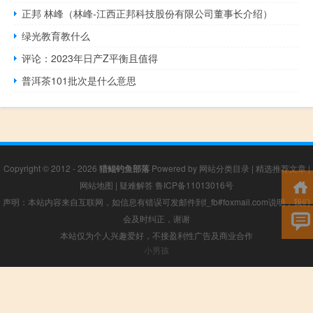
正邦 林峰（林峰-江西正邦科技股份有限公司董事长介绍）
绿光教育教什么
评论：2023年日产Z平衡且值得
普洱茶101批次是什么意思
Copyright © 2012 - 2026
猎鲲钓鱼部落
Powered by
网站分类目录
|
精选推荐文章
|
网站地图
|
疑难解答
鲁ICP备11013016号
声明：本站内容来自互联网，如信息有错误可发邮件到f_fb#foxmail.com说明，我们
会及时纠正，谢谢
本站仅为个人兴趣爱好，不接盈利性广告及商业合作
小男孩