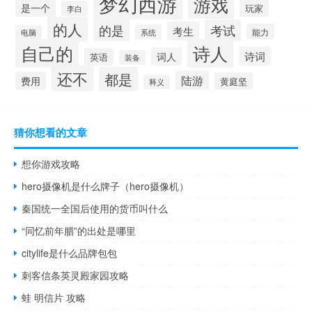
梦幻西游
游戏
是一个
玩家
李白
的人
的是
考试
考生
能力
系统
电脑
自己的
诗人
诗词
词人
英语
装备
还不
都是
陆游
费用
黄庭坚
释义
猜你想看的文章
想你游戏攻略
hero摄像机是什么牌子（hero摄像机）
秦国统一全国后使用的货币叫什么
“同忆前年腊”的出处是哪里
citylife是什么品牌包包
刺客信条英灵殿家园攻略
蛙 明信片 攻略