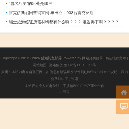
“曾名巧笑”的出处是哪里
雷克萨斯召回查询官网 丰田召回908台雷克萨斯
瑞士旅游签证所需材料都有什么啊？？？ 谁告诉下啊？？？？
Copyright © 2012 - 2026
猎鲲钓鱼部落
Powered by
网站分类目录
|
精选推荐文章
|
网站地图
|
疑难解答
鲁ICP备11013016号
声明：本站内容来自互联网，如信息有错误可发邮件到f_fb#foxmail.com说明，我们
会及时纠正，谢谢
本站仅为个人兴趣爱好，不接盈利性广告及商业合作
小男孩