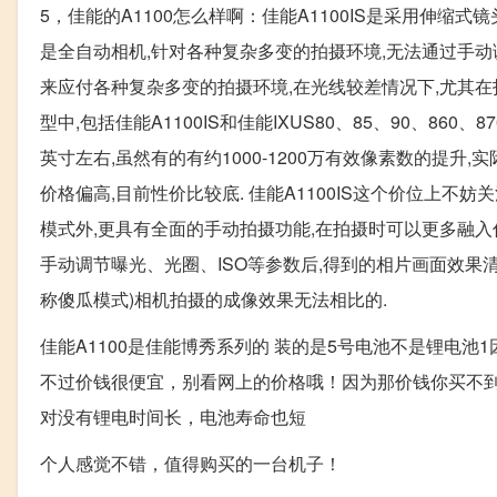
5，佳能的A1100怎么样啊：佳能A1100IS是采用伸缩式
是全自动相机,针对各种复杂多变的拍摄环境,无法通过手
来应付各种复杂多变的拍摄环境,在光线较差情况下,尤其在
型中,包括佳能A1100IS和佳能IXUS80、85、90、860
英寸左右,虽然有的有约1000-1200万有效像素数的提升
价格偏高,目前性价比较底. 佳能A1100IS这个价位上不妨关
模式外,更具有全面的手动拍摄功能,在拍摄时可以更多融入
手动调节曝光、光圈、ISO等参数后,得到的相片画面效果清
称傻瓜模式)相机拍摄的成像效果无法相比的.
佳能A1100是佳能博秀系列的 装的是5号电池不是锂电池1
不过价钱很便宜，别看网上的价格哦！因为那价钱你买不到。
对没有锂电时间长，电池寿命也短
个人感觉不错，值得购买的一台机子！