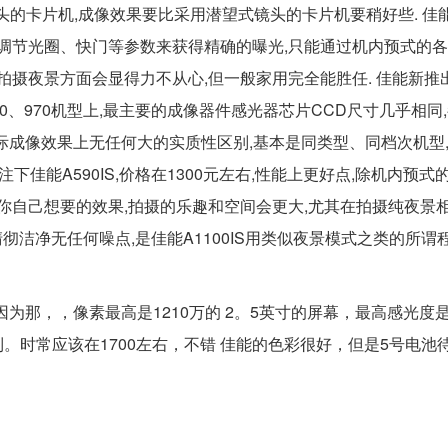
镜头的卡片机,成像效果要比采用潜望式镜头的卡片机要稍好些. 佳能A
动调节光圈、快门等参数来获得精确的曝光,只能通过机内预式的
拍摄夜景方面会显得力不从心,但一般家用完全能胜任. 佳能新推
、870、970机型上,最主要的成像器件感光器芯片CCD尺寸几乎相同,都
,实际成像效果上无任何大的实质性区别,基本是同类型、同档次机型,
注下佳能A590IS,价格在1300元左右,性能上更好点,除机内预
你自己想要的效果,拍摄的乐趣和空间会更大,尤其在拍摄纯夜景相
彻洁净无任何噪点,是佳能A1100IS用类似夜景模式之类的所谓
因为那，，像素最高是1210万的 2。5英寸的屏幕，最高感光度是
时常应该在1700左右，不错 佳能的色彩很好，但是5号电池