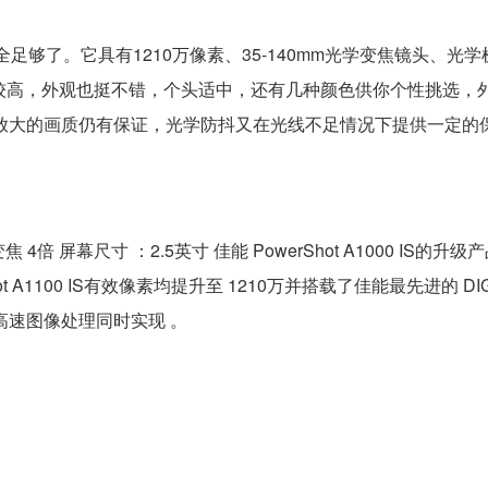
完全足够了。它具有1210万像素、35-140mm光学变焦镜头、光
价比较高，外观也挺不错，个头适中，还有几种颜色供你个性挑选，
片放大的画质仍有保证，光学防抖又在光线不足情况下提供一定的
光学变焦 4倍 屏幕尺寸 ：2.5英寸 佳能 PowerShot A1000 IS的
1100 IS有效像素均提升至 1210万并搭载了佳能最先进的 DIGI
高速图像处理同时实现 。