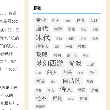
标签
机，比较适
专业
作者
中国
品牌
要看ccd
价格
唐代
大学
学校
中规中矩，而
学院
学生
宋代
为卡片机的
山阴
宣城
工作
形容
较广的镜头，
很多人
技能
手机
我是
攻略
两步就好
时间
是一个
李白
梦幻西游
了，2.7
游戏
玩家
1100元
的人
的是
考生
系统
电脑
自己的
考试
英语
能力
然外形比较
诗人
诗词
词人
费用
装备
干什么的
还不
都是
陆游
释义
佳能最新的D
黄庭坚