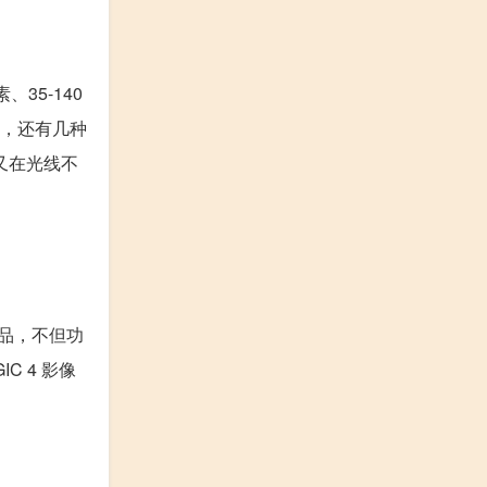
35-140
中，还有几种
又在光线不
升级产品，不但功
C 4 影像