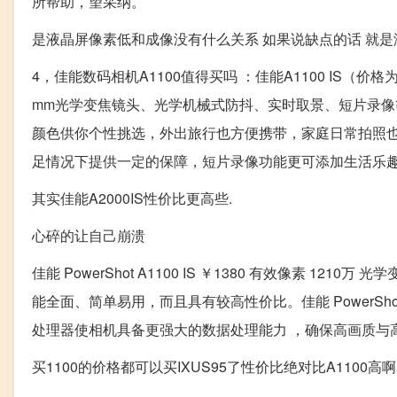
所帮助，望采纳。
是液晶屏像素低和成像没有什么关系 如果说缺点的话 就是
4，佳能数码相机A1100值得买吗 ：佳能A1100 IS（价
mm光学变焦镜头、光学机械式防抖、实时取景、短片录像等
颜色供你个性挑选，外出旅行也方便携带，家庭日常拍照也
足情况下提供一定的保障，短片录像功能更可添加生活乐
其实佳能A2000IS性价比更高些.
心碎的让自己崩溃
佳能 PowerShot A1100 IS ￥1380 有效像素 1210万 
能全面、简单易用，而且具有较高性价比。佳能 PowerShot A
处理器使相机具备更强大的数据处理能力 ，确保高画质与
买1100的价格都可以买IXUS95了性价比绝对比A1100高啊