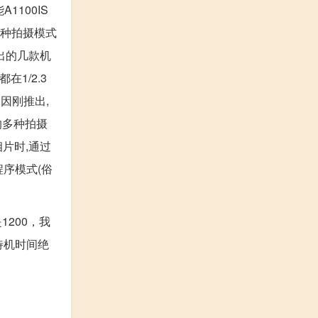
1100IS
各种拍摄模式
出的几款机
在1/2.3
因刚推出,
式的多种拍摄
片时,通过
程序模式(俗
1200，我
待机时间绝