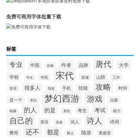
免费可商用字体批量下载
标签
唐代
专业
作者
大学
中国
品牌
价格
宋代
学校
山阴
学院
宣城
工作
学生
攻略
很多人
技能
手机
时间
形容
我是
梦幻西游
游戏
是一个
玩家
李白
的人
的是
考试
考生
能力
系统
电脑
自己的
诗人
诗词
词人
英语
装备
还不
都是
陆游
费用
黄庭坚
释义