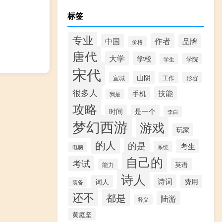
标签
专业
作者
中国
品牌
价格
唐代
大学
学校
学院
学生
宋代
山阴
宣城
工作
形容
很多人
技能
手机
我是
攻略
时间
是一个
李白
梦幻西游
游戏
玩家
的人
的是
考生
系统
电脑
自己的
考试
英语
能力
诗人
诗词
词人
费用
装备
还不
都是
陆游
释义
黄庭坚