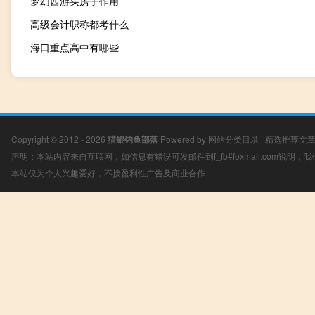
梦幻西游买房子作用
高级会计职称都考什么
海口重点高中有哪些
Copyright © 2012 - 2026
猎鲲钓鱼部落
Powered by
网站分类目录
|
精选推荐文
声明：本站内容来自互联网，如信息有错误可发邮件到f_fb#foxmail.com说明
本站仅为个人兴趣爱好，不接盈利性广告及商业合作