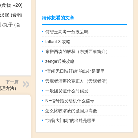
物 +20)
汉堡 (食物
猜你想看的文章
小丸子 (食
何碧玉高考一分没丢吗
fallout 3 攻略
东拼西凑的解释（东拼西凑简介）
zenge通关攻略
“官闲无日惭轩鹤”的出处是哪里
旁观者清辩论赛正方（旁观者清）
下一篇
调理方法）
一般团员证什么时候发
NE信号指发动机什么信号
怎么比较溶液的凝固点高低
“为翁大门闾”的出处是哪里