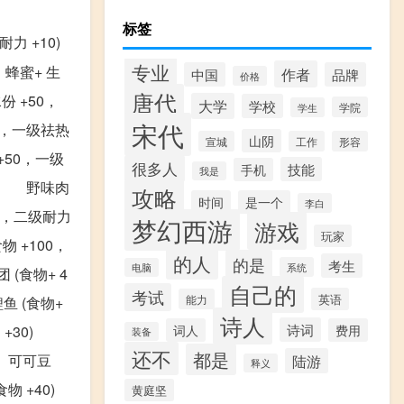
标签
耐力 +10)
专业
 蜂蜜+ 生
作者
中国
品牌
价格
唐代
份 +50，
大学
学校
学院
学生
宋代
20，一级祛热
山阴
宣城
工作
形容
+50，一级
很多人
技能
手机
我是
30) 野味肉
攻略
时间
是一个
李白
50，二级耐力
梦幻西游
游戏
玩家
物 +100，
的人
的是
考生
系统
电脑
(食物+ 4
自己的
考试
英语
能力
鱼 (食物+
诗人
诗词
物 +30)
词人
费用
装备
还不
都是
) 可可豆
陆游
释义
 +40)
黄庭坚