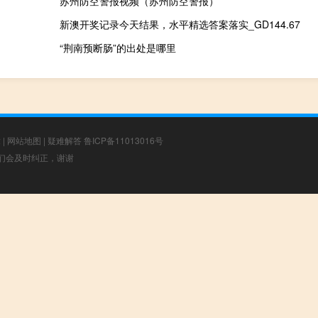
苏州防空警报视频（苏州防空警报）
新澳开奖记录今天结果，水平精选答案落实_GD144.67
“荆南预断肠”的出处是哪里
章
|
网站地图
|
疑难解答
鲁ICP备11013016号
，我们会及时纠正，谢谢