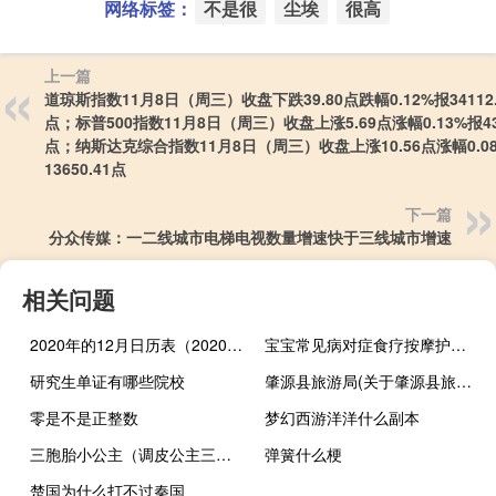
网络标签：
不是很
尘埃
很高
上一篇
道琼斯指数11月8日（周三）收盘下跌39.80点跌幅0.12%报34112.
点；标普500指数11月8日（周三）收盘上涨5.69点涨幅0.13%报438
点；纳斯达克综合指数11月8日（周三）收盘上涨10.56点涨幅0.0
13650.41点
下一篇
分众传媒：一二线城市电梯电视数量增速快于三线城市增速
相关问题
2020年的12月日历表（2020年12月日历表）
宝宝常见病对症食疗按摩护理(关于宝宝常见病对症食疗按摩护理简述)
研究生单证有哪些院校
肇源县旅游局(关于肇源县旅游局简述)
零是不是正整数
梦幻西游洋洋什么副本
三胞胎小公主（调皮公主三胞胎）
弹簧什么梗
楚国为什么打不过秦国