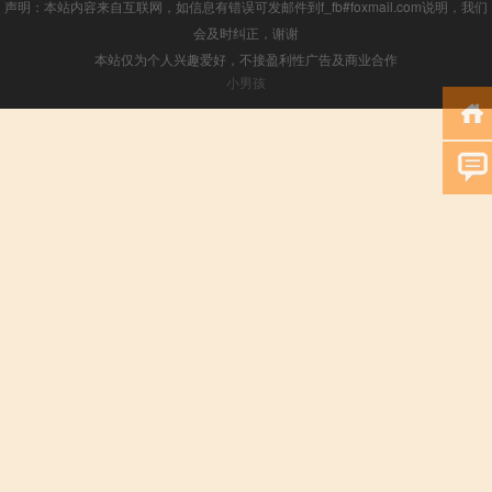
声明：本站内容来自互联网，如信息有错误可发邮件到f_fb#foxmail.com说明，我们
会及时纠正，谢谢
本站仅为个人兴趣爱好，不接盈利性广告及商业合作
小男孩