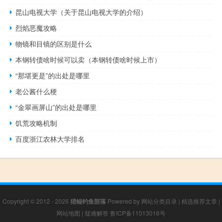
昆山电视大学（关于昆山电视大学的介绍）
烈焰恶魔攻略
物镜和目镜的区别是什么
本钢转债啥时候可以卖（本钢转债啥时候上市）
“那堪更是”的出处是哪里
老公酱什么梗
“金翠画屏山”的出处是哪里
饥荒攻略机制
百度浙江农林大学排名
Copyright © 2012 - 2026
猎鲲钓鱼部落
Powered by
网站分类目录
|
精选推荐文章
|
网站地图
|
疑难解答
鲁ICP备11013016号