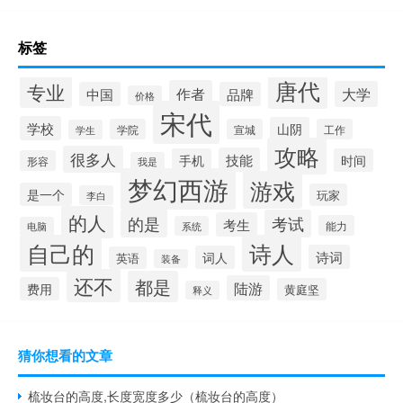
标签
唐代
专业
作者
大学
中国
品牌
价格
宋代
学校
山阴
学院
宣城
工作
学生
攻略
很多人
技能
手机
时间
形容
我是
梦幻西游
游戏
是一个
玩家
李白
的人
的是
考试
考生
能力
系统
电脑
自己的
诗人
诗词
词人
英语
装备
还不
都是
陆游
费用
黄庭坚
释义
猜你想看的文章
梳妆台的高度,长度宽度多少（梳妆台的高度）