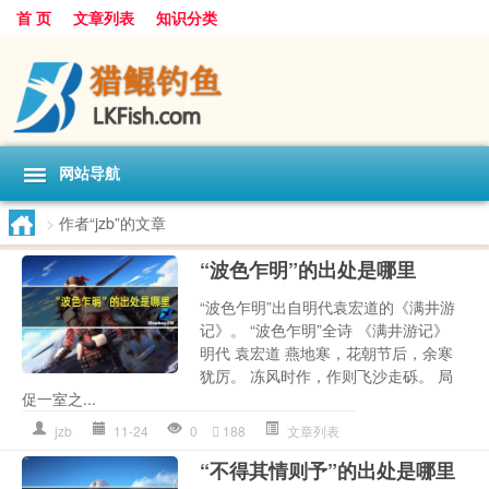
首 页
文章列表
知识分类
网站导航
>
作者“jzb”的文章
“波色乍明”的出处是哪里
“波色乍明”出自明代袁宏道的《满井游
记》。 “波色乍明”全诗 《满井游记》
明代 袁宏道 燕地寒，花朝节后，余寒
犹厉。 冻风时作，作则飞沙走砾。 局
促一室之...
jzb
11-24
0
188
文章列表
“不得其情则予”的出处是哪里