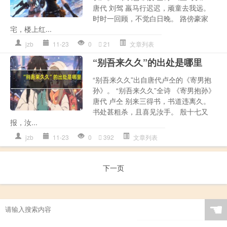
唐代 刘驾 羸马行迟迟，顽童去我远。
时时一回顾，不觉白日晚。 路傍豪家
宅，楼上红...
jzb
11-23
0
21
文章列表
“别吾来久久”的出处是哪里
“别吾来久久”出自唐代卢仝的《寄男抱
孙》。 “别吾来久久”全诗 《寄男抱孙》
唐代 卢仝 别来三得书，书道违离久。
书处甚粗杀，且喜见汝手。 殷十七又
报，汝...
jzb
11-23
0
392
文章列表
下一页
☚