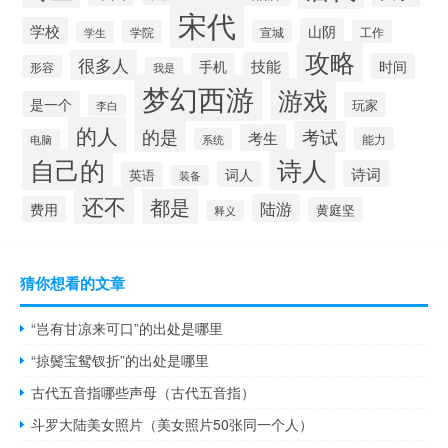
宋代
学校
山阴
学院
宣城
工作
学生
攻略
很多人
技能
手机
时间
形容
我是
梦幻西游
游戏
是一个
玩家
李白
的人
的是
考试
考生
能力
系统
电脑
自己的
诗人
诗词
词人
英语
装备
还不
都是
陆游
费用
黄庭坚
释义
猜你想看的文章
“岂有甘凉来可口”的出处是哪里
“掠鬓宝鸳钗折”的出处是哪里
古代五音指哪些声母（古代五音指）
斗罗大陆美女照片（美女照片50张同一个人）