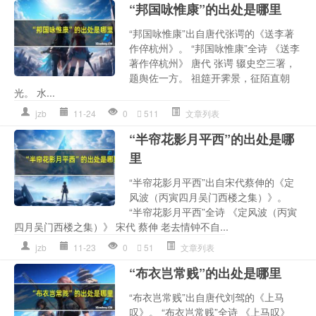
“邦国咏惟康”的出处是哪里
“邦国咏惟康”出自唐代张谔的《送李著
作倅杭州》。 “邦国咏惟康”全诗 《送李
著作倅杭州》 唐代 张谔 辍史空三署，
题舆佐一方。 祖筵开霁景，征陌直朝
光。 水...
jzb
11-24
0
511
文章列表
“半帘花影月平西”的出处是哪
里
“半帘花影月平西”出自宋代蔡伸的《定
风波（丙寅四月吴门西楼之集）》。
“半帘花影月平西”全诗 《定风波（丙寅
四月吴门西楼之集）》 宋代 蔡伸 老去情钟不自...
jzb
11-23
0
51
文章列表
“布衣岂常贱”的出处是哪里
“布衣岂常贱”出自唐代刘驾的《上马
叹》。 “布衣岂常贱”全诗 《上马叹》