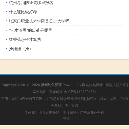
杭州考消防证去哪里报名
什么证比较好考
张家口职业技术学院是公办大学吗
“沈水浓熏”的出处是哪里
红香蕉怎样才算熟
拴娃娃（拴）
Copyright © 2012 - 2026
猎鲲钓鱼部落
Powered by
网站分类目录
|
精选推荐文章
|
网站地图
|
疑难解答
鲁ICP备11013016号
声明：本站内容来自互联网，如信息有错误可发邮件到f_fb#foxmail.com说明，我们
会及时纠正，谢谢
本站仅为个人兴趣爱好，不接盈利性广告及商业合作
小男孩