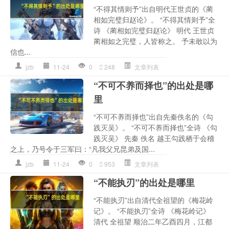
“不得其情则予”出自明代王世贞的《蔺
相如完璧归赵论》。 “不得其情则予”全
诗 《蔺相如完璧归赵论》 明代 王世贞
蔺相如之完璧，人皆称之。 予未敢以为
信也...
jzb
11-24
0
248
文章列表
“不可不养而择也”的出处是哪
里
“不可不养而择也”出自先秦佚名的《勾
践灭吴》。 “不可不养而择也”全诗 《勾
践灭吴》 先秦 佚名 越王勾践栖于会稽
之上，乃号令于三军曰：“凡我父兄昆弟及国...
jzb
11-24
0
953
文章列表
“不能执刃”的出处是哪里
“不能执刃”出自清代全祖望的《梅花岭
记》。 “不能执刃”全诗 《梅花岭记》
清代 全祖望 顺治二年乙酉四月，江都