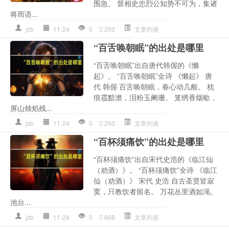
围急。 督相史忠烈公知势不可为，集诸
将而语...
jzb
11-24
0
203
文章列表
“百舌唤朝眠”的出处是哪里
“百舌唤朝眠”出自唐代韩偓的《懒
起》。 “百舌唤朝眠”全诗 《懒起》 唐
代 韩偓 百舌唤朝眠，春心动几般。 枕
痕霞黯澹，泪粉玉阑珊。 笼绣香烟歇，
屏山烛焰残...
jzb
11-24
0
293
文章列表
“百杯须痛饮”的出处是哪里
“百杯须痛饮”出自宋代史浩的《临江仙
（劝酒）》。 “百杯须痛饮”全诗 《临江
仙（劝酒）》 宋代 史浩 自古圣贤皆寂
寞，只教饮者留名。 万花丛里酒如渑。
池台...
jzb
11-24
0
668
文章列表