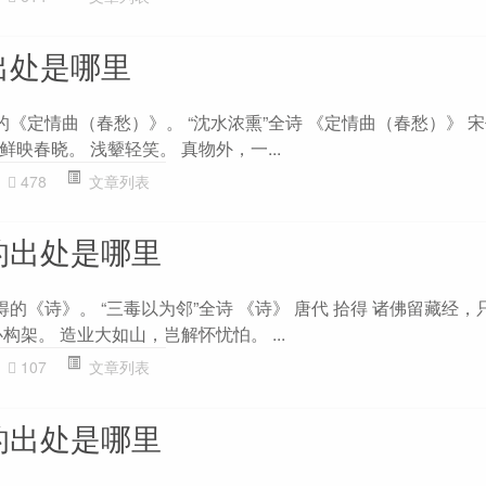
出处是哪里
的《定情曲（春愁）》。 “沈水浓熏”全诗 《定情曲（春愁）》 宋
映春晓。 浅颦轻笑。 真物外，一...
478
文章列表
的出处是哪里
得的《诗》。 “三毒以为邻”全诗 《诗》 唐代 拾得 诸佛留藏经，
构架。 造业大如山，岂解怀忧怕。 ...
107
文章列表
的出处是哪里