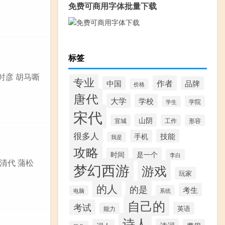
免费可商用字体批量下载
标签
时彦 胡马嘶
专业
作者
中国
品牌
价格
唐代
大学
学校
学院
学生
宋代
山阴
宣城
工作
形容
很多人
技能
手机
我是
攻略
时间
是一个
李白
清代 蒲松
梦幻西游
游戏
玩家
的人
的是
考生
系统
电脑
自己的
考试
英语
能力
诗人