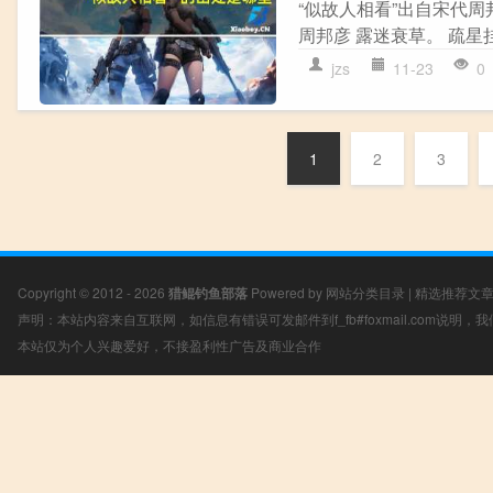
“似故人相看”出自宋代周
周邦彦 露迷衰草。 疏星
jzs
11-23
0
1
2
3
Copyright © 2012 - 2026
猎鲲钓鱼部落
Powered by
网站分类目录
|
精选推荐文
声明：本站内容来自互联网，如信息有错误可发邮件到f_fb#foxmail.com说明
本站仅为个人兴趣爱好，不接盈利性广告及商业合作