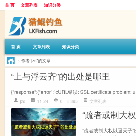
首 页
文章列表
知识分类
首 页
文章列表
知识分类
>
作者“jzs”的文章
“上与浮云齐”的出处是哪里
{"response":{"error":"cURL错误: SSL certificate problem: unab
jzs
11-24
0
395
文章列表
“疏者或制大
“疏者或制大权以逼天子”