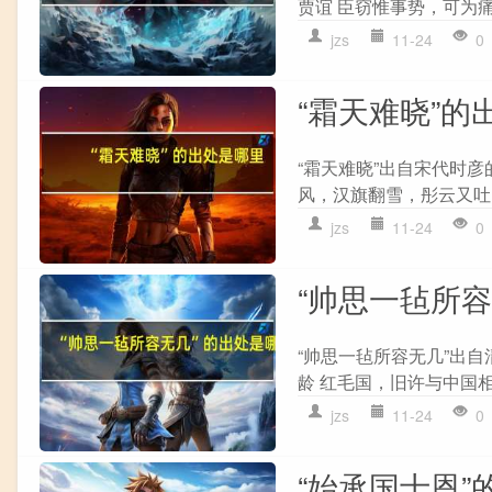
贾谊 臣窃惟事势，可为痛
jzs
11-24
0
“霜天难晓”的
“霜天难晓”出自宋代时彦的
风，汉旗翻雪，彤云又吐，
jzs
11-24
0
“帅思一毡所
“帅思一毡所容无几”出自
龄 红毛国，旧许与中国相
jzs
11-24
0
“始承国士恩”