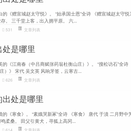
白的《赠宣城赵太守悦》。 “始承国士恩”全诗 《赠宣城赵太守悦》
存。 三千堂上客，出入拥平原。 六...
531
文章列表
出处是哪里
英的《江南春（中吕商赋张药翁杜衡山庄）》。 “搜松访石”全诗
）》 宋代 吴文英 风响牙签，云寒古...
626
文章列表
的出处是哪里
濆的《寒食》。 “素娥哭新冢”全诗 《寒食》 唐代 于濆 二月野
鸣柔桑。 田父引黄犬，寻狐上高冈...
614
文章列表