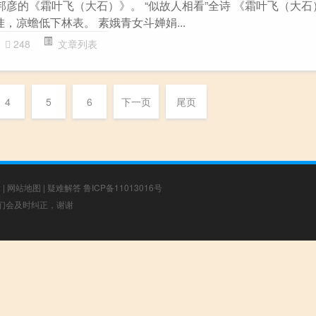
邦彦的《霜叶飞（大石）》。 “似故人相看”全诗 《霜叶飞（大石
挂，凉蟾低下林表。 素娥青女斗婵娟...
248
文章列表
4
5
6
下一页
尾页
章
|
网站地图
|
疑难解答
鲁ICP备11013016号
，我们会及时纠正，谢谢