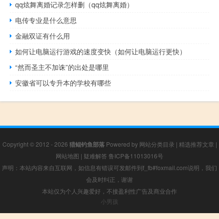
qq炫舞离婚记录怎样删（qq炫舞离婚）
电传专业是什么意思
金融双证有什么用
如何让电脑运行游戏的速度变快（如何让电脑运行更快）
“然而圣主不加诛”的出处是哪里
安徽省可以专升本的学校有哪些
Copyright © 2012 - 2026
猎鲲钓鱼部落
Powered by
网站分类目录
|
精选推荐文章
|
网站地图
|
疑难解答
鲁ICP备11013016号
声明：本站内容来自互联网，如信息有错误可发邮件到f_fb#foxmail.com说明，我们
会及时纠正，谢谢
本站仅为个人兴趣爱好，不接盈利性广告及商业合作
小男孩