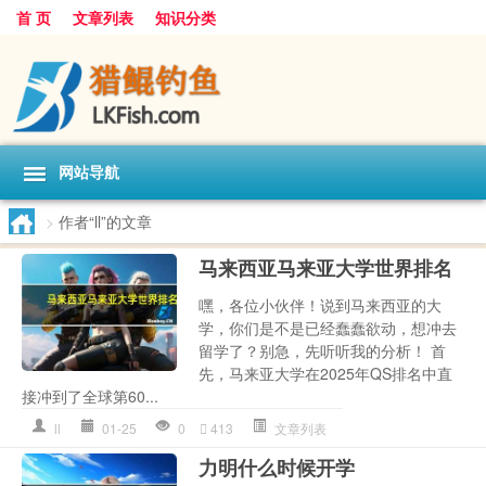
首 页
文章列表
知识分类
网站导航
>
作者“ll”的文章
马来西亚马来亚大学世界排名
嘿，各位小伙伴！说到马来西亚的大
学，你们是不是已经蠢蠢欲动，想冲去
留学了？别急，先听听我的分析！ 首
先，马来亚大学在2025年QS排名中直
接冲到了全球第60...
ll
01-25
0
413
文章列表
力明什么时候开学