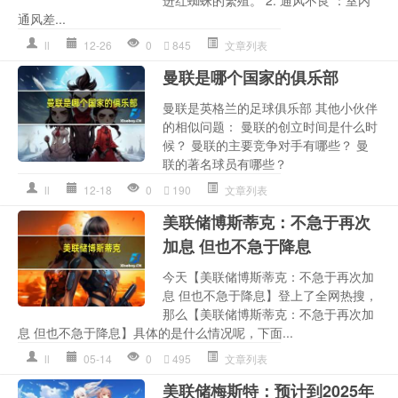
进红蜘蛛的繁殖。 2. 通风不良 ：室内
通风差...
ll
12-26
0
845
文章列表
曼联是哪个国家的俱乐部
曼联是英格兰的足球俱乐部 其他小伙伴
的相似问题： 曼联的创立时间是什么时
候？ 曼联的主要竞争对手有哪些？ 曼
联的著名球员有哪些？
ll
12-18
0
190
文章列表
美联储博斯蒂克：不急于再次
加息 但也不急于降息
今天【美联储博斯蒂克：不急于再次加
息 但也不急于降息】登上了全网热搜，
那么【美联储博斯蒂克：不急于再次加
息 但也不急于降息】具体的是什么情况呢，下面...
ll
05-14
0
495
文章列表
美联储梅斯特：预计到2025年