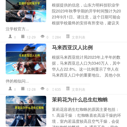
根据提供的信息，山东力明科技职业学
院2023年秋季学期的开学时间预计为20
23年9月1日。请注意，这个日期可能会
根据学校最终的安排有所变动，建议关
注学校官方...
ll
12-29
0
284
文章列表
马来西亚汉人比例
根据马来西亚统计局2023年上半年的数
据，马来西亚总人口为3340万人，其中
华人占22.8%。这一比例显示了华人在
马来西亚人口中的重要地位。 其他小伙
伴的相似问...
ll
12-28
0
635
文章列表
茉莉花为什么总生红蜘蛛
茉莉花容易生红蜘蛛的原因主要包括：
1. 高温干燥 ：红蜘蛛喜欢高温干燥的环
境，室内若温度较高且空气干燥，会促