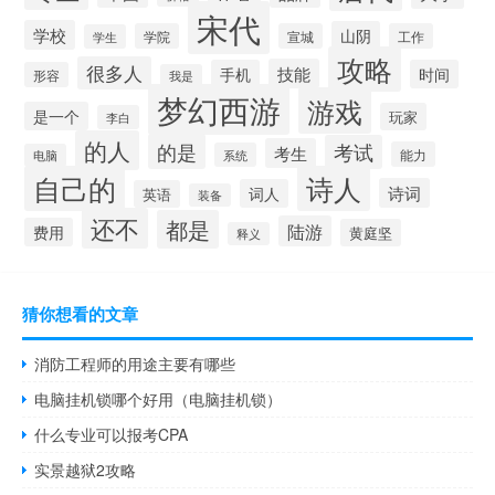
宋代
学校
山阴
学院
宣城
工作
学生
攻略
很多人
技能
手机
时间
形容
我是
梦幻西游
游戏
是一个
玩家
李白
的人
的是
考试
考生
能力
系统
电脑
自己的
诗人
诗词
词人
英语
装备
还不
都是
陆游
费用
黄庭坚
释义
猜你想看的文章
消防工程师的用途主要有哪些
电脑挂机锁哪个好用（电脑挂机锁）
什么专业可以报考CPA
实景越狱2攻略