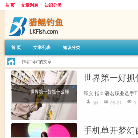
首 页
文章列表
知识分类
首 页
文章列表
知识分类
>
作者“sjd”的文章
世界第一好抓
释义 指lol著名职业选手
sjd
08-21
0
手机单开梦幻