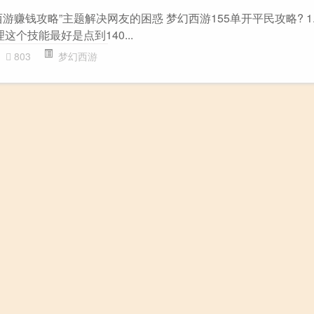
游赚钱攻略”主题解决网友的困惑 梦幻西游155单开平民攻略? 1
这个技能最好是点到140...
803
梦幻西游