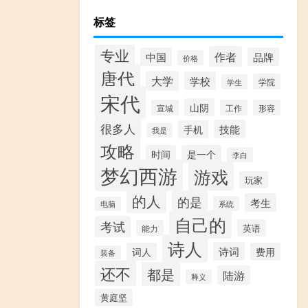
标签
专业
作者
中国
品牌
价格
唐代
大学
学校
学院
学生
宋代
山阴
宣城
工作
形容
很多人
技能
手机
我是
攻略
时间
是一个
李白
梦幻西游
游戏
玩家
的人
的是
考生
系统
电脑
自己的
考试
英语
能力
诗人
诗词
词人
费用
装备
还不
都是
陆游
释义
黄庭坚