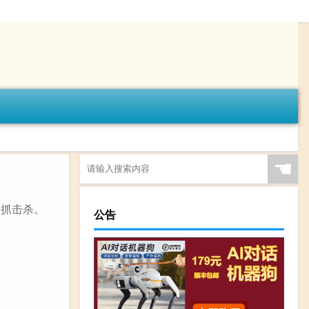
☚
被抓击杀。
公告