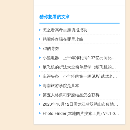
猜你想看的文章
怎么看高考志愿填报成功
鸭嘴兽泰瑞在哪里攻略
x2的导数
小熊电器：上半年净利润2.37亿元同比增长59.66%
纸飞机的折法大全简单易学（纸飞机的折法大全图解）
车评头条：小年轻的第一辆SUV 试驾名爵ZS工程样车
海南旅游学院是几本
第五人格祭司梦魇结晶怎么获得
2023年10月12日黑龙江省双鸭山市疫情大数据-今日/今天疫情全网搜索最新实时消息动态情况通知播报
Photo Finder(本地图片搜索工具) V4.1.0.5 官方版（Photo Finder(本地图片搜索工具) V4.1.0.5 官方版功能简介）