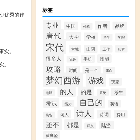
标签
少优秀的作
专业
作者
中国
品牌
价格
唐代
大学
学校
学院
学生
宋代
山阴
宣城
工作
形容
事实。
很多人
技能
手机
我是
实。
攻略
时间
是一个
李白
梦幻西游
游戏
玩家
的人
的是
考生
系统
电脑
自己的
考试
英语
能力
诗人
诗词
词人
费用
装备
还不
都是
陆游
释义
黄庭坚