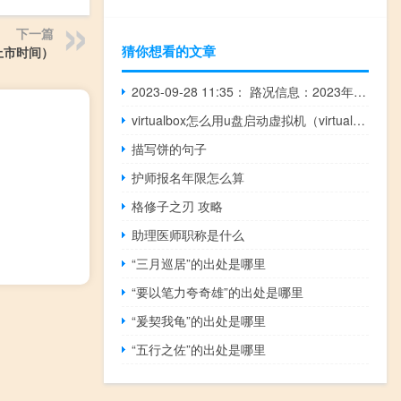
下一篇
猜你想看的文章
2上市时间）
2023-09-28 11:35： 路况信息：2023年9月28日10时40分，沪昆高速潭邵段湘潭北收费站附近以东K1060至K1065处东往西因车流量大造成交通通行缓慢，至11时30分已恢复正常通行。Sa85Za ​​​
virtualbox怎么用u盘启动虚拟机（virtualbox怎么用）
描写饼的句子
护师报名年限怎么算
格修子之刃 攻略
助理医师职称是什么
“三月巡居”的出处是哪里
“要以笔力夸奇雄”的出处是哪里
“爰契我龟”的出处是哪里
“五行之佐”的出处是哪里