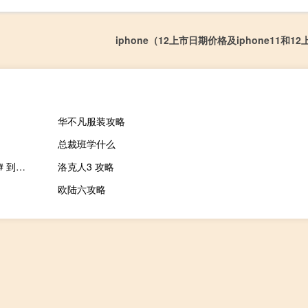
iphone（12上市日期价格及iphone11和1
华不凡服装攻略
总裁班学什么
#人类首拍照片黑洞再获重大发现##喷流周期性摆动证实黑洞自旋# 到底什么情况嘞
洛克人3 攻略
欧陆六攻略