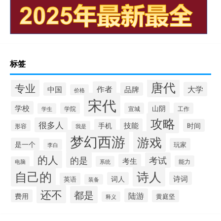
标签
唐代
专业
作者
大学
中国
品牌
价格
宋代
学校
山阴
学院
宣城
工作
学生
攻略
很多人
技能
手机
时间
形容
我是
梦幻西游
游戏
是一个
玩家
李白
的人
的是
考试
考生
能力
系统
电脑
自己的
诗人
诗词
词人
英语
装备
还不
都是
陆游
费用
黄庭坚
释义