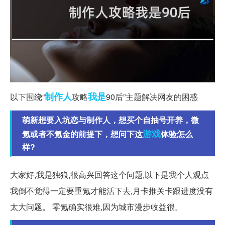
制作人
我是
以下围绕“
攻略
90后”主题解决网友的困惑
萌新想要入坑恋与制作人，想买个自抽号开养，微
游戏
氪或者不氪金的前提下，想问下这
体验怎么
样?
大家好,我是独狼,很高兴回答这个问题,以下是我个人观点
我倒不觉得一定要重氪才能活下去,月卡推关卡跟进度没有
太大问题。 零氪确实很难,因为城市漫步收益很。