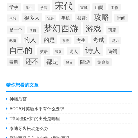
宋代
学校
山阴
学院
宣城
工作
学生
攻略
很多人
技能
手机
时间
形容
我是
梦幻西游
游戏
是一个
玩家
李白
的人
的是
考试
考生
能力
系统
电脑
自己的
诗人
诗词
词人
英语
装备
还不
都是
陆游
费用
黄庭坚
释义
猜你想看的文章
神雕后宫
ACCA对英语水平有什么要求
“禅师昼卧惊”的出处是哪里
泰迪牙齿松动怎么办