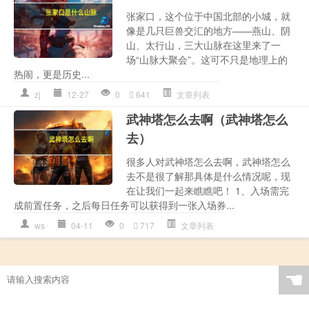
张家口，这个位于中国北部的小城，就
像是几只巨兽交汇的地方——燕山、阴
山、太行山，三大山脉在这里来了一
场“山脉大聚会”。这可不只是地理上的
热闹，更是历史...
zj
12-27
0
641
文章列表
武神塔怎么去啊（武神塔怎么
去）
很多人对武神塔怎么去啊，武神塔怎么
去不是很了解那具体是什么情况呢，现
在让我们一起来瞧瞧吧！ 1、入场需完
成前置任务，之后每日任务可以获得到一张入场券...
ws
04-11
0
717
文章列表
☚