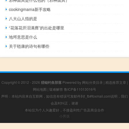
邪神面具是什么包的（邪神面具）
cookingmama新手攻略
八大山人指的是
“花落花开泪满膺”的出处是哪里
地埒意思是什么
关于嵇康的诗句有哪些
Copyright © 2012 - 2026
猎鲲钓鱼部落
Powered by
网站分类目录
|
精选推荐文章
|
网站地图
|
疑难解答
鲁ICP备11013016号
声明：本站内容来自互联网，如信息有错误可发邮件到f_fb#foxmail.com说明，我们
会及时纠正，谢谢
本站仅为个人兴趣爱好，不接盈利性广告及商业合作
小男孩