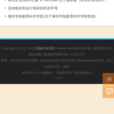
启动电容和运行电容的区别字母
肇庆学院教育科学学院(关于肇庆学院教育科学学院简述)
Copyright © 2012 - 2026
猎鲲钓鱼部落
Powered by
网站分类目录
|
精选推荐文章
|
网站地图
|
疑难解答
鲁ICP备11013016号
声明：本站内容来自互联网，如信息有错误可发邮件到f_fb#foxmail.com说明，我们
会及时纠正，谢谢
本站仅为个人兴趣爱好，不接盈利性广告及商业合作
小男孩