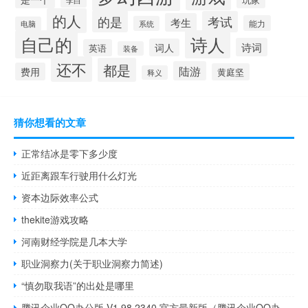
李白
的人
的是
考试
考生
能力
系统
电脑
自己的
诗人
诗词
词人
英语
装备
还不
都是
陆游
费用
黄庭坚
释义
猜你想看的文章
正常结冰是零下多少度
近距离跟车行驶用什么灯光
资本边际效率公式
thekite游戏攻略
河南财经学院是几本大学
职业洞察力(关于职业洞察力简述)
“慎勿取我语”的出处是哪里
腾讯企业QQ办公版 V1.98.2340 官方最新版（腾讯企业QQ办公版 V1.98.2340 官方最新版功能简介）