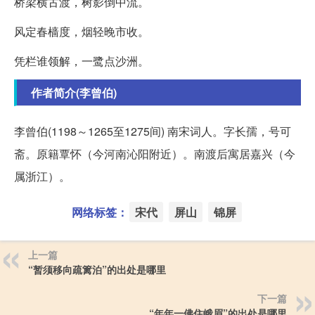
桥梁横古渡，树影倒中流。
风定春樯度，烟轻晚市收。
凭栏谁领解，一鹭点沙洲。
作者简介(李曾伯)
李曾伯(1198～1265至1275间) 南宋词人。字长孺，号可
斋。原籍覃怀（今河南沁阳附近）。南渡后寓居嘉兴（今
属浙江）。
网络标签：
宋代
屏山
锦屏
上一篇
“暂须移向疏篱泊”的出处是哪里
下一篇
“年年一佛住峨眉”的出处是哪里