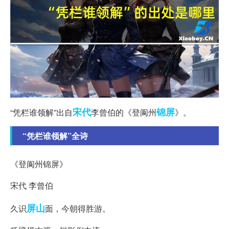
宋代
锦屏
“凭栏谁领解”出自
李曾伯的《登阆州
》。
“凭栏谁领解”全诗
《登阆州锦屏》
宋代 李曾伯
屏山
久识
面，今朝得胜游。