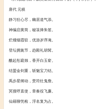
唐代 元稹
静习狂心尽，幽居道气添。
神编启黄简，秘箓捧朱签。
烂熳烟霞驻，优游岁序淹。
登坛拥旄节，趋殿礼胡髯。
醮起彤庭烛，香开白玉奁。
结盟金剑重，斩魅宝刀铦。
禹步星纲动，焚符灶鬼詹。
冥搜呼直使，章奏役飞廉。
仙籍聊凭检，浮名复为占。