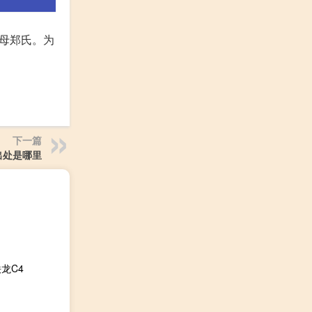
母郑氏。为
下一篇
出处是哪里
龙C4