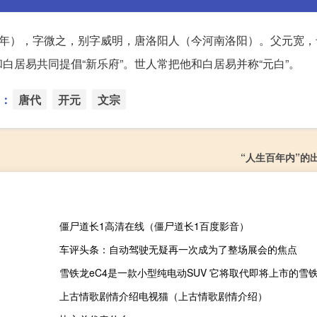
年），字微之，别字威明，唐洛阳人（今河南洛阳）。父元宽，
居易共同提倡“新乐府”。世人常把他和白居易并称“元白”。
：
唐代
开元
文宗
“人生百年内”的
僵尸道长1高清在线（僵尸道长1百度影音）
车评头条：自动驾驶无疑再一次成为了整场展会的焦点
雪铁龙eC4是一款小型纯电动SUV 它将取代即将上市的雪铁
上古情歌剧情介绍电视猫（上古情歌剧情介绍）