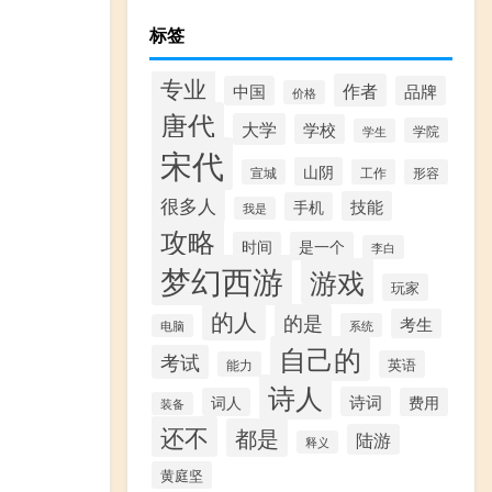
标签
专业
作者
中国
品牌
价格
唐代
大学
学校
学院
学生
宋代
山阴
宣城
工作
形容
很多人
技能
手机
我是
攻略
时间
是一个
李白
梦幻西游
游戏
玩家
的人
的是
考生
系统
电脑
自己的
考试
英语
能力
诗人
诗词
词人
费用
装备
还不
都是
陆游
释义
黄庭坚