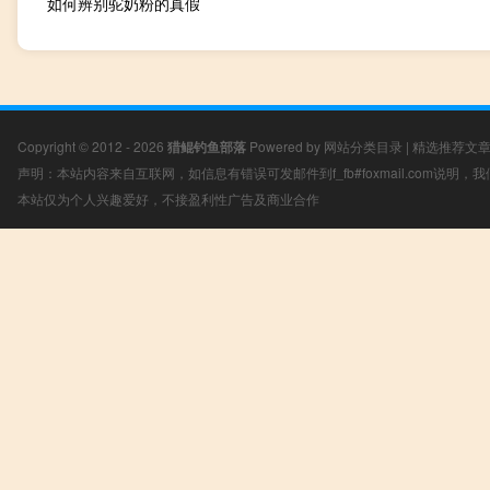
如何辨别驼奶粉的真假
Copyright © 2012 - 2026
猎鲲钓鱼部落
Powered by
网站分类目录
|
精选推荐文
声明：本站内容来自互联网，如信息有错误可发邮件到f_fb#foxmail.com说明
本站仅为个人兴趣爱好，不接盈利性广告及商业合作