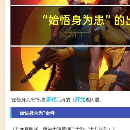
唐代
开元
“始悟身为患”出自
元稹的《
观闲居。
“始悟身为患”全诗
《开元观闲居，酬吴士矩侍御三十韵（十八时作）》