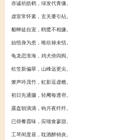
赤诚祈皓鹤，绿发代青缣。
虚室常怀素，玄关屡引枮。
貂蝉徒自宠，鸥鹭不相嫌。
始悟身为患，唯欣禄未恬。
龟龙恋淮海，鸡犬傍闾阎。
松笠新偏翠，山峰远更尖。
箫声吟茂竹，虹影逗虚檐。
初日先通牖，轻飔每透帘。
露盘朝滴滴，钩月夜纤纤。
已得餐霞味，应嗤食蓼甜。
工琴闲度昼，耽酒醉销炎。