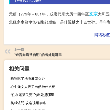
文宗
元稹（779年－831年，或唐代宗大历十四年至
大和五
北魏宗室鲜卑族拓跋部后裔，是什翼犍之十四世孙。早年和白
网络标签
上一篇
“谁言向晦常自明”的出处是哪里
相关问题
狗狗吃了洗衣液怎么办
心中无女人拔刀自然神什么梗
“住在蓬莱关要”的出处是哪里
英雄诅咒 攻略视频攻略