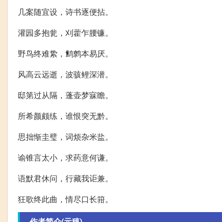
几案随宜设，诗书逐便拈。
灌园多抱瓮，刈藿乍腰镰。
野鸟终难絷，鹪鹩本易厌。
风高云远逝，波骇鲤深潜。
邸第过从隔，蓬壶梦寐瞻。
所希颜颇练，谁恨突无黔。
思拙惭圭璧，词烦杂米盐。
谕锥言太小，求药意何谦。
语默君休问，行藏我讵兼。
狂歌终此曲，情尽口长箝。
作者简介(元稹)