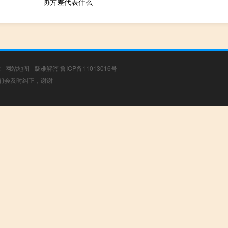
协方差代表什么
章
|
网站地图
|
疑难解答
鲁ICP备11013016号
，我们会及时纠正，谢谢