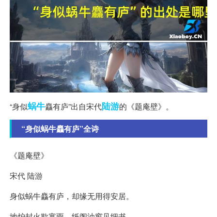
蜗牛
陆游
“身似
麤有庐”出自宋代
的《题庵壁》。
“身似蜗牛麤有庐”全诗
《题庵壁》
宋代 陆游
身似蜗牛麤有庐，却缘无用得安居。
地炉封火欺寒雨，纸阁油窗见细书。