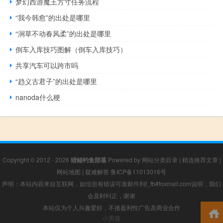
梦幻西游魔王方寸任务流程
“我今韩愈”的出处是哪里
“涧草不动春风柔”的出处是哪里
倒车入库技巧图解（倒车入库技巧）
共享汽车可以跨市吗
“趋义古君子”的出处是哪里
nanoda什么梗
Copyright © 2012 - 2026
猎鲲钓鱼部落
Powered by
网站分类目录
|
精选推荐文章
|
网站地图
|
疑难解答
鲁ICP备11013016号
声明：本站内容来自互联网，如信息有错误可发邮件到f_fb#foxmail.com说明，我们
会及时纠正，谢谢
本站仅为个人兴趣爱好，不接盈利性广告及商业合作
小男孩