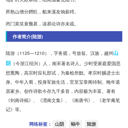
荞熟山僧分餺飥，船来溪友饷薪樗。
闭门莫笑衰颓甚，读易论诗亦未疏。
作者简介(陆游)
山
陆游（1125—1210），字务观，号放翁。汉族，越州
阴
（今浙江绍兴）人，南宋著名诗人。少时受家庭爱国思
想熏陶，高宗时应礼部试，为秦桧所黜。孝宗时赐进士出
身。中年入蜀，投身军旅生活，官至宝章阁待制。晚年退
居家乡。创作诗歌今存九千多首，内容极为丰富。著有
《剑南诗稿》、《渭南文集》、《南唐书》、《老学庵笔
记》等。
网络标签：
山阴
蜗牛
陆游