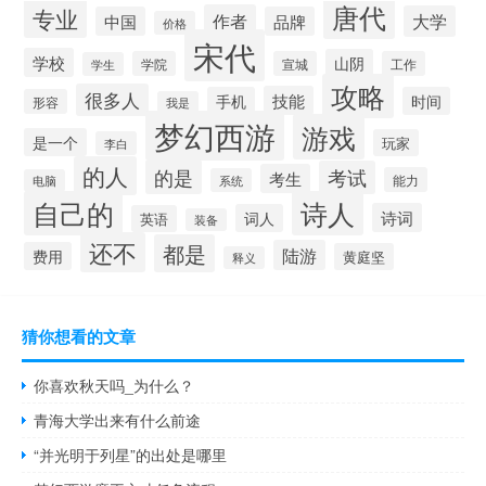
唐代
专业
作者
大学
中国
品牌
价格
宋代
学校
山阴
学院
宣城
工作
学生
攻略
很多人
技能
手机
时间
形容
我是
梦幻西游
游戏
是一个
玩家
李白
的人
的是
考试
考生
能力
系统
电脑
自己的
诗人
诗词
词人
英语
装备
还不
都是
陆游
费用
黄庭坚
释义
猜你想看的文章
你喜欢秋天吗_为什么？
青海大学出来有什么前途
“并光明于列星”的出处是哪里