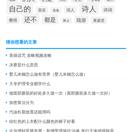
自己的
诗人
诗词
词人
英语
装备
还不
都是
陆游
费用
黄庭坚
释义
猜你想看的文章
英雄诅咒 攻略视频攻略
决赛是什么意思
婴儿米糊怎么做有营养（婴儿米糊怎么做）
大专护理专业都学什么
做面部拨筋的好处多久做一次（面部拨筋多久做一次好）
加密算法分为
汽油长期放置还能用吗
桔红色的上衣配什么颜色的裤子好看
企业债转常规首周：新增受理项目16单 发行主体评级较高