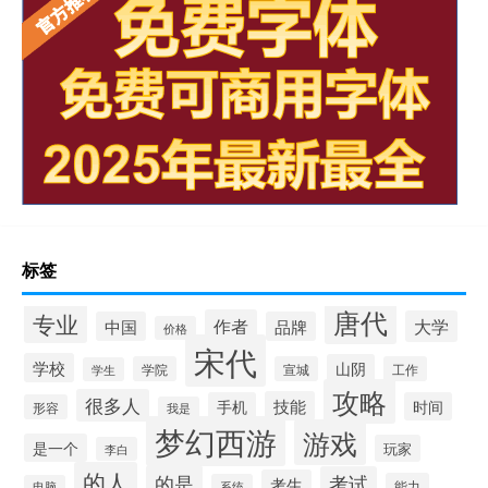
标签
唐代
专业
作者
大学
中国
品牌
价格
宋代
学校
山阴
学院
宣城
工作
学生
攻略
很多人
技能
手机
时间
形容
我是
梦幻西游
游戏
是一个
玩家
李白
的人
的是
考试
考生
能力
系统
电脑