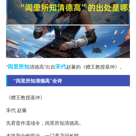
闾里
所知
宋代
“
清德高”出自
赵蕃的《赠王教授基仲》。
“闾里所知清德高”全诗
《赠王教授基仲》
宋代 赵蕃
先君昔作濡须令，闾里所知清德高。
末路我今惭世业，一门君乃冠长髦。