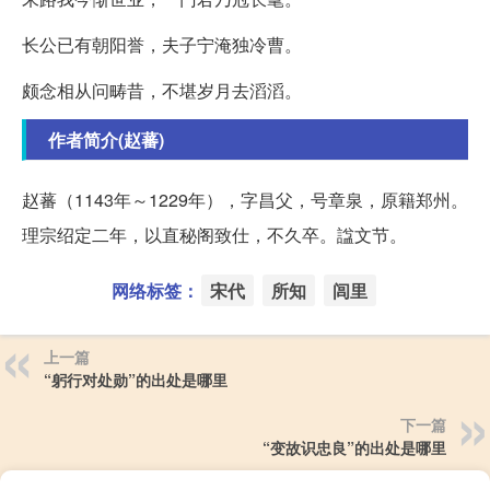
长公已有朝阳誉，夫子宁淹独冷曹。
颇念相从问畴昔，不堪岁月去滔滔。
作者简介(赵蕃)
赵蕃（1143年～1229年），字昌父，号章泉，原籍郑州。
理宗绍定二年，以直秘阁致仕，不久卒。諡文节。
网络标签：
宋代
所知
闾里
上一篇
“躬行对处勋”的出处是哪里
下一篇
“变故识忠良”的出处是哪里