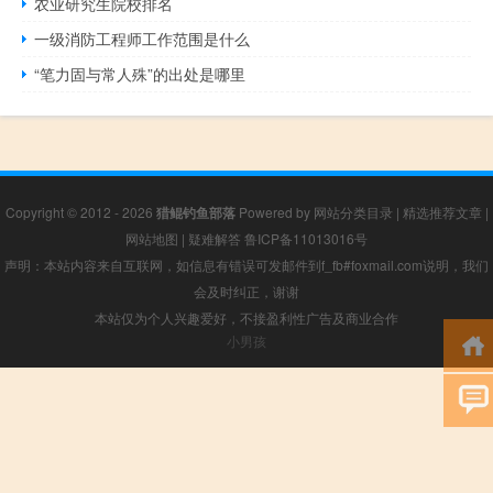
农业研究生院校排名
一级消防工程师工作范围是什么
“笔力固与常人殊”的出处是哪里
Copyright © 2012 - 2026
猎鲲钓鱼部落
Powered by
网站分类目录
|
精选推荐文章
|
网站地图
|
疑难解答
鲁ICP备11013016号
声明：本站内容来自互联网，如信息有错误可发邮件到f_fb#foxmail.com说明，我们
会及时纠正，谢谢
本站仅为个人兴趣爱好，不接盈利性广告及商业合作
小男孩