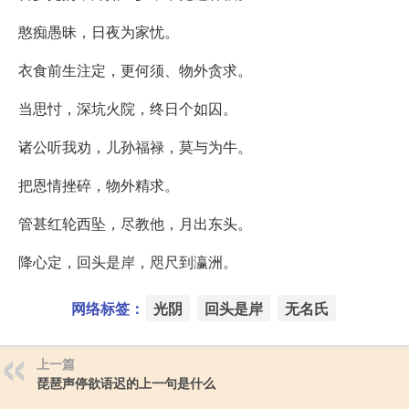
憨痴愚昧，日夜为家忧。
衣食前生注定，更何须、物外贪求。
当思忖，深坑火院，终日个如囚。
诸公听我劝，儿孙福禄，莫与为牛。
把恩情挫碎，物外精求。
管甚红轮西坠，尽教他，月出东头。
降心定，回头是岸，咫尺到瀛洲。
网络标签：
光阴
回头是岸
无名氏
上一篇
琵琶声停欲语迟的上一句是什么