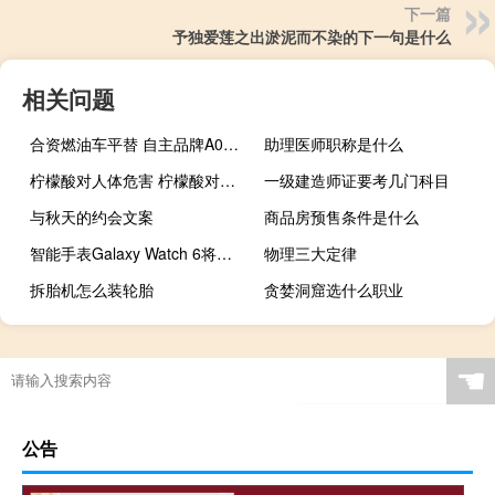
下一篇
予独爱莲之出淤泥而不染的下一句是什么
相关问题
合资燃油车平替 自主品牌A0级电动车加速崛起
助理医师职称是什么
柠檬酸对人体危害 柠檬酸对人体有害吗
一级建造师证要考几门科目
与秋天的约会文案
商品房预售条件是什么
智能手表Galaxy Watch 6将以两种尺寸和高达1.47英寸的OLED显示屏投放市场
物理三大定律
拆胎机怎么装轮胎
贪婪洞窟选什么职业
☚
公告