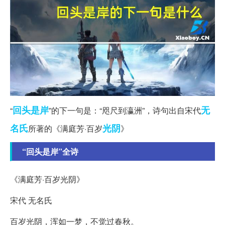
回头是岸
无
“
”的下一句是：“咫尺到瀛洲”，诗句出自宋代
名氏
光阴
所著的《满庭芳·百岁
》
“回头是岸”全诗
《满庭芳·百岁光阴》
宋代 无名氏
百岁光阴，浑如一梦，不觉过春秋。