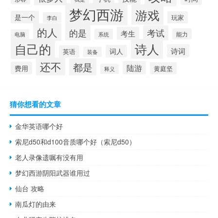
梦幻西游
游戏
是一个
玩家
李白
的人
的是
考试
考生
能力
系统
电脑
自己的
诗人
诗词
词人
英语
装备
还不
都是
陆游
费用
黄庭坚
释义
猜你想看的文章
金华英语哪个好
索尼d50和d100音质哪个好（索尼d50）
老人录像遗嘱有没有用
梦幻西游阴阳武器谁用过
仙台 攻略
南瓜灯的由来