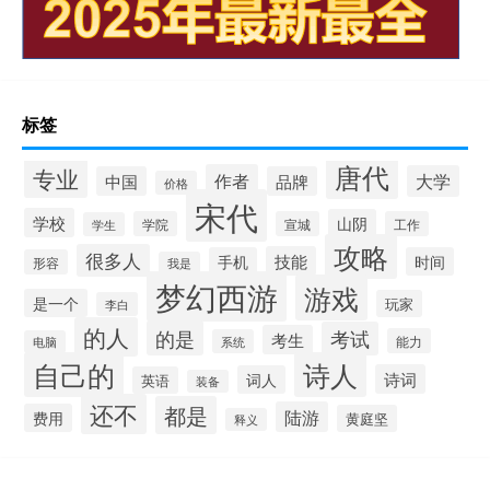
标签
唐代
专业
作者
大学
中国
品牌
价格
宋代
学校
山阴
学院
宣城
工作
学生
攻略
很多人
技能
手机
时间
形容
我是
梦幻西游
游戏
是一个
玩家
李白
的人
的是
考试
考生
能力
系统
电脑
自己的
诗人
诗词
词人
英语
装备
还不
都是
陆游
费用
黄庭坚
释义