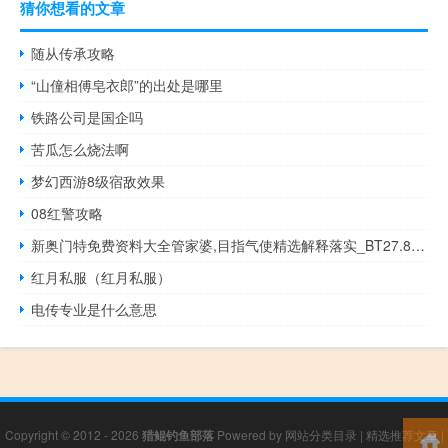
猜你想看的文章
随从传承攻略
“山僮相傅皂衣郎”的出处是哪里
铁路公司是国企吗
苦瓜怎么烧法啊
梦幻西游8级宿敌效果
08红警攻略
新奥门特免费资料大全管家婆,目指气使精选解释落实_BT27.84.2
红月私服（红月私服）
电传专业是什么意思
Copyright © 2012 - 2026
猎鲲钓鱼部落
Powered by
网站分类目录
|
精选推荐文章
|