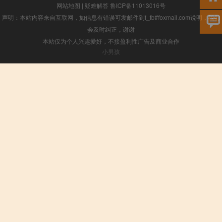
网站地图
|
疑难解答
鲁ICP备11013016号
声明：本站内容来自互联网，如信息有错误可发邮件到f_fb#foxmail.com说明，我们
会及时纠正，谢谢
本站仅为个人兴趣爱好，不接盈利性广告及商业合作
小男孩