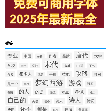
标签
唐代
专业
作者
大学
中国
品牌
价格
宋代
学校
山阴
学院
宣城
工作
学生
攻略
很多人
技能
手机
时间
形容
我是
梦幻西游
游戏
是一个
玩家
李白
的人
的是
考试
考生
能力
系统
电脑
自己的
诗人
诗词
词人
英语
装备
还不
都是
陆游
费用
黄庭坚
释义