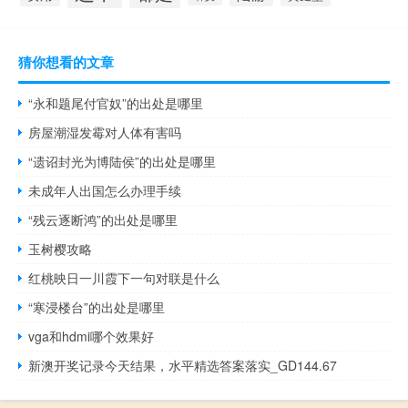
猜你想看的文章
“永和题尾付官奴”的出处是哪里
房屋潮湿发霉对人体有害吗
“遗诏封光为博陆侯”的出处是哪里
未成年人出国怎么办理手续
“残云逐断鸿”的出处是哪里
玉树樱攻略
红桃映日一川霞下一句对联是什么
“寒浸楼台”的出处是哪里
vga和hdmi哪个效果好
新澳开奖记录今天结果，水平精选答案落实_GD144.67