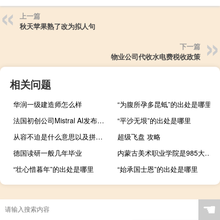
上一篇
秋天苹果熟了改为拟人句
下一篇
物业公司代收水电费税收政策
相关问题
华润一级建造师怎么样
“为腹所孕多昆蚳”的出处是哪里
法国初创公司Mistral AI发布首个生成式人工智能模型 与美国巨头竞争
“平沙无垠”的出处是哪里
从容不迫是什么意思以及拼音（从容不迫是什么生肖）
超级飞盘 攻略
德国读研一般几年毕业
内蒙古美术职业学院是985大学吗
“壮心惜暮年”的出处是哪里
“始承国士恩”的出处是哪里
☚