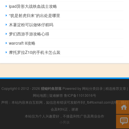
ipad异形大战铁血战士攻略
“犹是射虎归来”的出处是哪里
木薯淀粉可以做钵仔糕吗
梦幻西游手游攻略心得
warcraft iii攻略
摩托罗拉Z10的手机卡怎么装
Copyright © 2012 - 2026
猎鲲钓鱼部落
Powered by
网站分类目录
|
精选推荐文章
|
网站地图
|
疑难解答
鲁ICP备11013016号
声明：本站内容来自互联网，如信息有错误可发邮件到f_fb#foxmail.com说明，我们
会及时纠正，谢谢
本站仅为个人兴趣爱好，不接盈利性广告及商业合作
小男孩