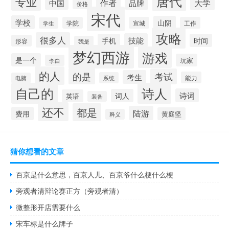
唐代
专业
作者
大学
中国
品牌
价格
宋代
学校
山阴
学院
宣城
工作
学生
攻略
很多人
技能
手机
时间
形容
我是
梦幻西游
游戏
是一个
玩家
李白
的人
的是
考试
考生
能力
系统
电脑
自己的
诗人
诗词
词人
英语
装备
还不
都是
陆游
费用
黄庭坚
释义
猜你想看的文章
百京是什么意思，百京人儿、百京爷什么梗什么梗
旁观者清辩论赛正方（旁观者清）
微整形开店需要什么
宋车标是什么牌子