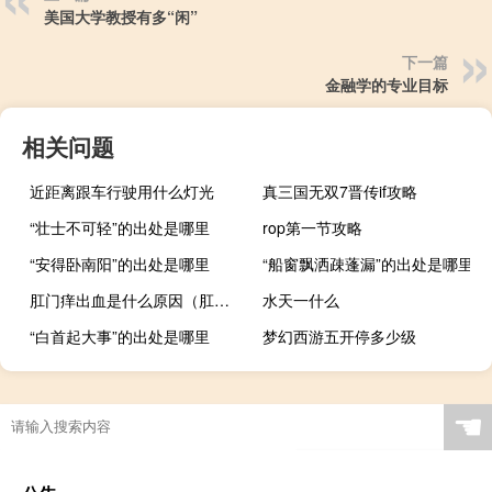
美国大学教授有多“闲”
下一篇
金融学的专业目标
相关问题
近距离跟车行驶用什么灯光
真三国无双7晋传if攻略
“壮士不可轻”的出处是哪里
rop第一节攻略
“安得卧南阳”的出处是哪里
“船窗飘洒疎蓬漏”的出处是哪里
肛门痒出血是什么原因（肛门痒出血）
水天一什么
“白首起大事”的出处是哪里
梦幻西游五开停多少级
☚