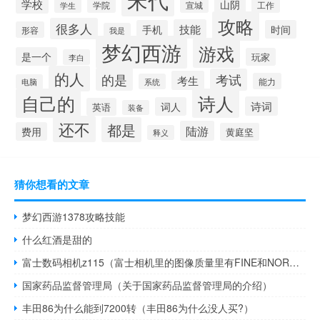
学校
山阴
学院
宣城
工作
学生
攻略
很多人
技能
手机
时间
形容
我是
梦幻西游
游戏
是一个
玩家
李白
的人
的是
考试
考生
能力
系统
电脑
自己的
诗人
诗词
词人
英语
装备
还不
都是
陆游
费用
黄庭坚
释义
猜你想看的文章
梦幻西游1378攻略技能
什么红酒是甜的
富士数码相机z115（富士相机里的图像质量里有FINE和NORMAL分别是什么意思）
国家药品监督管理局（关于国家药品监督管理局的介绍）
丰田86为什么能到7200转（丰田86为什么没人买?）