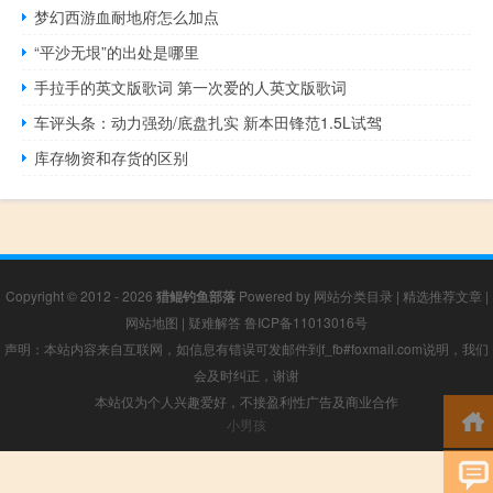
梦幻西游血耐地府怎么加点
“平沙无垠”的出处是哪里
手拉手的英文版歌词 第一次爱的人英文版歌词
车评头条：动力强劲/底盘扎实 新本田锋范1.5L试驾
库存物资和存货的区别
Copyright © 2012 - 2026
猎鲲钓鱼部落
Powered by
网站分类目录
|
精选推荐文章
|
网站地图
|
疑难解答
鲁ICP备11013016号
声明：本站内容来自互联网，如信息有错误可发邮件到f_fb#foxmail.com说明，我们
会及时纠正，谢谢
本站仅为个人兴趣爱好，不接盈利性广告及商业合作
小男孩