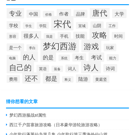
唐代
专业
作者
大学
中国
品牌
价格
宋代
学校
山阴
学院
宣城
工作
学生
攻略
很多人
技能
手机
时间
形容
我是
梦幻西游
游戏
是一个
玩家
李白
的人
的是
考试
考生
能力
系统
电脑
自己的
诗人
诗词
词人
英语
装备
还不
都是
陆游
费用
黄庭坚
释义
猜你想看的文章
梦幻西游服战st属性
西江千户苗寨旅游攻略（日本豪华游轮旅游攻略）
少年歌行蓬莱仙岛第几集 少年歌行第三季海外仙山篇