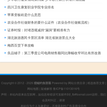
四川卫生康复职业学院专业排名
苹果变板砖是什么意思
农业合作社做财务的要什么证件（农业合作社做账流程）
证券时报：封堵违规减持“漏洞”要精准有力
湖北旅游惠民卡景区清单 湖北省旅游景点大全
梅西百货下单攻略
良品铺子：第三季度公司电商销售额同比降幅收窄环比有所改善
Copyright © 2012 - 2026
猎鲲钓鱼部落
Powered by
网站分类目录
|
精选推荐文章
|
网站地图
|
疑难解答
鲁ICP备11013016号
声明：本站内容来自互联网，如信息有错误可发邮件到f_fb#foxmail.com说明，我们
会及时纠正，谢谢
本站仅为个人兴趣爱好，不接盈利性广告及商业合作