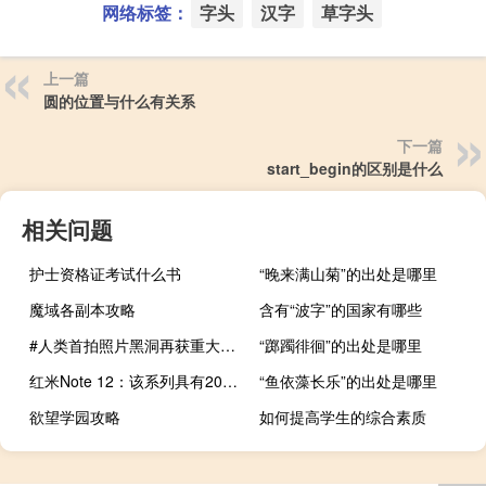
网络标签：
字头
汉字
草字头
上一篇
圆的位置与什么有关系
下一篇
start_begin的区别是什么
相关问题
护士资格证考试什么书
“晚来满山菊”的出处是哪里
魔域各副本攻略
含有“波字”的国家有哪些
#人类首拍照片黑洞再获重大发现##喷流周期性摆动证实黑洞自旋# 到底什么情况嘞
“踯躅徘徊”的出处是哪里
红米Note 12：该系列具有2023年的新型号质量/价格
“鱼依藻长乐”的出处是哪里
欲望学园攻略
如何提高学生的综合素质