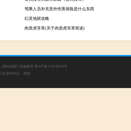
驾乘人员补充意外伤害保险是什么东西
幻灵地狱攻略
肉质虎耳草(关于肉质虎耳草简述)
章
|
网站地图
|
疑难解答
鲁ICP备11013016号
，我们会及时纠正，谢谢