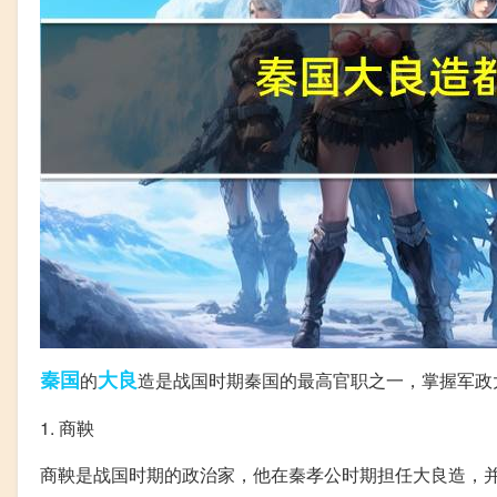
秦国
大良
的
造是战国时期秦国的最高官职之一，掌握军政
1. 商鞅
商鞅是战国时期的政治家，他在秦孝公时期担任大良造，