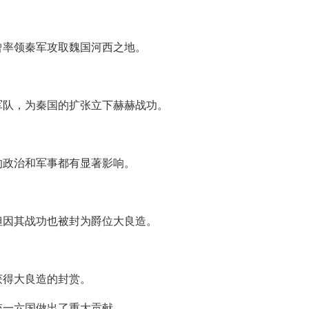
曾率领秦军攻取魏国河西之地。
军队，为秦国的扩张立下赫赫战功。
的政治和军事都有显著影响。
但因其战功也被封为爵位大良造。
获得大良造的封赏。
统一六国做出了重大贡献