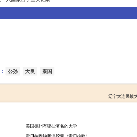
：
公孙
大良
秦国
辽宁大连民族
美国德州有哪些著名的大学
雷贝拉唑钠肠溶胶囊（雷贝拉唑）