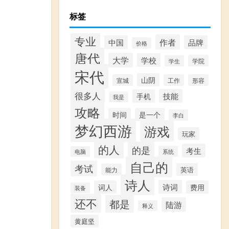
标签
专业
作者
中国
品牌
价格
唐代
大学
学校
学院
学生
宋代
山阴
宣城
工作
形容
很多人
技能
手机
我是
攻略
时间
是一个
李白
梦幻西游
游戏
玩家
的人
的是
考生
系统
电脑
自己的
考试
英语
能力
诗人
诗词
词人
费用
装备
还不
都是
陆游
释义
黄庭坚