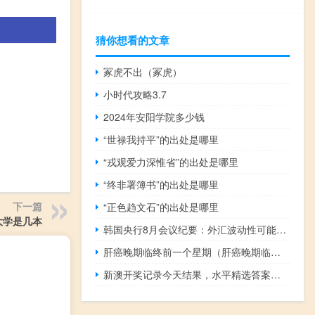
猜你想看的文章
冢虎不出（冢虎）
小时代攻略3.7
2024年安阳学院多少钱
“世禄我持平”的出处是哪里
“戎观爱力深惟省”的出处是哪里
“终非署簿书”的出处是哪里
下一篇
“正色趋文石”的出处是哪里
大学是几本
韩国央行8月会议纪要：外汇波动性可能会持续一段时间；一位成员表示政策目标之间的权衡成本已经增加因为经济增长的下行风险增加了
肝癌晚期临终前一个星期（肝癌晚期临终前一个月的症状）
新澳开奖记录今天结果，水平精选答案落实_GD144.67