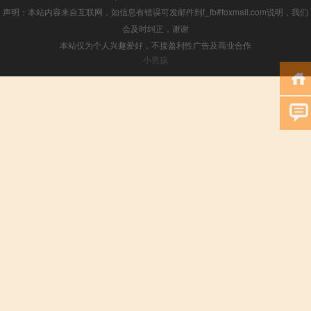
声明：本站内容来自互联网，如信息有错误可发邮件到f_fb#foxmail.com说明，我们
会及时纠正，谢谢
本站仅为个人兴趣爱好，不接盈利性广告及商业合作
小男孩