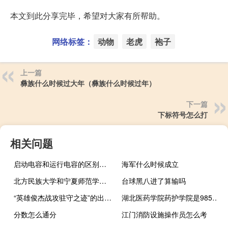
本文到此分享完毕，希望对大家有所帮助。
网络标签：
动物
老虎
袍子
上一篇
彝族什么时候过大年（彝族什么时候过年）
下一篇
下标符号怎么打
相关问题
启动电容和运行电容的区别字母
海军什么时候成立
北方民族大学和宁夏师范学院的专业对比
台球黑八进了算输吗
“英雄俊杰战攻驻守之迹”的出处是哪里
湖北医药学院药护学院是985大学吗
分数怎么通分
江门消防设施操作员怎么考