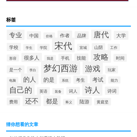
标签
唐代
专业
作者
大学
中国
品牌
价格
宋代
学校
山阴
学院
宣城
工作
学生
攻略
很多人
技能
手机
时间
形容
我是
梦幻西游
游戏
是一个
玩家
李白
的人
的是
考试
考生
能力
系统
电脑
自己的
诗人
诗词
词人
英语
装备
还不
都是
陆游
费用
黄庭坚
释义
猜你想看的文章