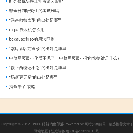
红外摄像头晚上能看清人脸吗
非全日制研究生的考试难吗
“选甚微如饮酌”的出处是哪里
diqua洗衣机怎么用
because和so的用法区别
“索琼茅以筳篿兮”的出处是哪里
电脑网页最小化后不见了（电脑网页最小化的快捷键是什么）
“欲上西楼还不忍”的出处是哪里
“肠断更无疑”的出处是哪里
捕鱼来了 攻略
Copyright © 2012 - 2026
猎鲲钓鱼部落
Powered by
网站分类目录
|
精选推荐文章
|
网站地图
|
疑难解答
鲁ICP备11013016号